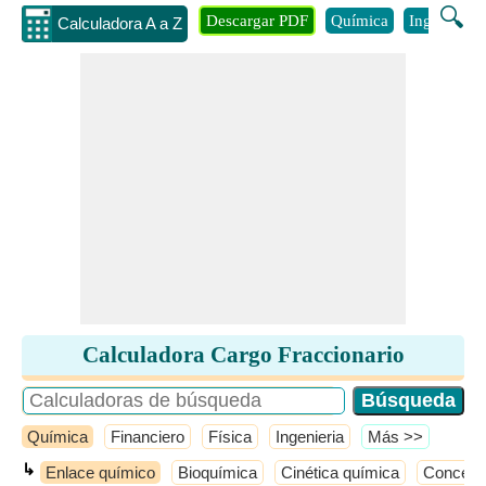
🔍
Descargar PDF
Química
Ingenieria
Calculadora A a Z
Calculadora Cargo Fraccionario
Química
Financiero
Física
Ingenieria
​Más >>
↳
Enlace químico
Bioquímica
Cinética química
Concepto