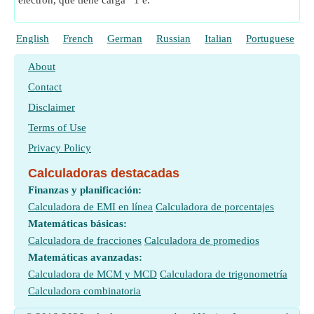
electrón, que tiene carga −1 e.
English
French
German
Russian
Italian
Portuguese
P
About
Contact
Disclaimer
Terms of Use
Privacy Policy
Calculadoras destacadas
Finanzas y planificación:
Calculadora de EMI en línea
Calculadora de porcentajes
Matemáticas básicas:
Calculadora de fracciones
Calculadora de promedios
Matemáticas avanzadas:
Calculadora de MCM y MCD
Calculadora de trigonometría
Calculadora combinatoria