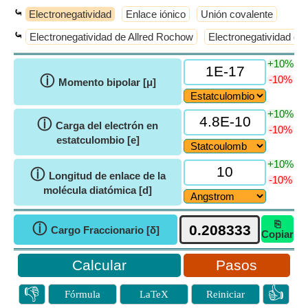
⤿
Electronegatividad
Enlace iónico
Unión covalente
⤿
Electronegatividad de Allred Rochow
Electronegatividad de
+10%
ⓘ
-10%
Momento bipolar [μ]
+10%
ⓘ
Carga del electrón en
-10%
estatculombio [e]
+10%
ⓘ
Longitud de enlace de la
-10%
molécula diatómica [d]
⎘
ⓘ
Cargo Fraccionario [δ]
Copiar
Pasos
👎
👍
Fórmula
LaTeX
Reiniciar