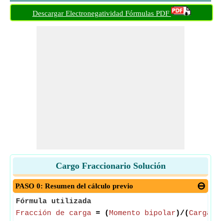
Descargar Electronegatividad Fórmulas PDF
Cargo Fraccionario Solución
PASO 0: Resumen del cálculo previo
Fórmula utilizada
Fracción de carga
= (
Momento bipolar
)/(
Carga d