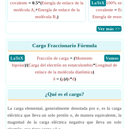
covalente
= 0.5*(
Energía de enlace de la
​ LaTeX
100% energí
molécula A₂
+
Energía de enlace de la
covalente
=
Energí
molécula B₂
)
Energía de resonanc
​Ver más >>
Cargo Fraccionario Fórmula
​LaTeX
Fracción de carga
= (
Momento
​Vamos
bipolar
)/(
Carga del electrón en estatculombio
*
Longitud de
enlace de la molécula diatómica
)
δ
= (
μ
)/(
e
*
d
)
¿Qué es el cargo?
La carga elemental, generalmente denotada por e, es la carga
eléctrica que lleva un solo protón o, de manera equivalente, la
magnitud de la carga eléctrica negativa que lleva un solo