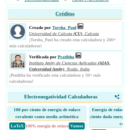
Créditos
Creado por
Torsha_Paul
Universidad de Calcuta
(CU)
,
Calcuta
¡Torsha_Paul ha creado esta calculadora y 200+
más calculadoras!
Verificada por
Pratibha
Instituto Amity de Ciencias Aplicadas
(AIAS,
Universidad Amity)
,
Noida, India
¡Pratibha ha verificado esta calculadora y 50+ más
calculadoras!
Electronegatividad Calculadoras
<
100 por ciento de energía de enlace
Energía de enlace c
covalente como media aritmética
ciento dada energía 
coval
​ LaTeX
100% energía de enlace
​ Vamos