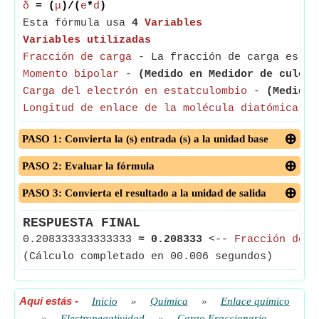
δ
= (
μ
)/(
e
*
d
)
Esta fórmula usa
4
Variables
Variables utilizadas
Fracción de carga
- La fracción de carga es la
Momento bipolar
-
(Medido en Medidor de culomb
Carga del electrón en estatculombio
-
(Medido 
Longitud de enlace de la molécula diatómica
-
PASO 1: Convierta la (s) entrada (s) a la unidad base
PASO 2: Evaluar la fórmula
PASO 3: Convierta el resultado a la unidad de salida
RESPUESTA FINAL
0.208333333333333
≈
0.208333
<--
Fracción de c
(Cálculo completado en 00.006 segundos)
Aquí estás
-
Inicio
»
Química
»
Enlace químico
»
Electronegatividad
»
Cargo Fraccionario