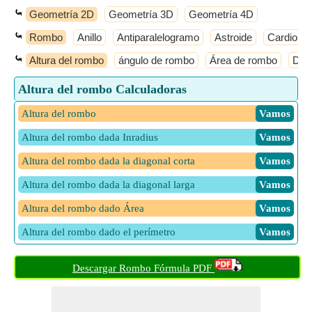
⤿
Geometría 2D
Geometría 3D
Geometría 4D
⤿
Rombo
Anillo
Antiparalelogramo
Astroide
Cardioide
⤿
Altura del rombo
ángulo de rombo
Área de rombo
Dia
Altura del rombo Calculadoras
Altura del rombo
​ Vamos
Altura del rombo dada Inradius
​ Vamos
Altura del rombo dada la diagonal corta
​ Vamos
Altura del rombo dada la diagonal larga
​ Vamos
Altura del rombo dado Área
​ Vamos
Altura del rombo dado el perímetro
​ Vamos
Descargar Rombo Fórmula PDF