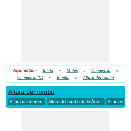
Aquí estás
-
Inicio
»
Mates
»
Geometría
»
Geometría 2D
»
Rombo
»
Altura del rombo
Altura del rombo
Altura del rombo
Altura del rombo dado Área
Altura del r