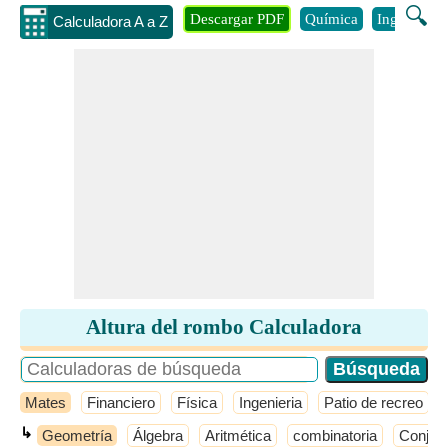
🔍
Descargar PDF
Química
Ingenieria
Calculadora A a Z
Altura del rombo Calculadora
Mates
Financiero
Física
Ingenieria
Patio de recreo
↳
Geometría
Álgebra
Aritmética
combinatoria
Conjunt