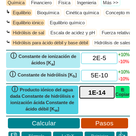
Química
Financiero
Física
Ingenieria
​Más >>
↳
Equilibrio
Bioquímica
Cinética química
Concepto molec
⤿
Equilibrio iónico
Equilibrio químico
⤿
Hidrólisis de sal
Escala de acidez y pH
Fuerza relativa d
⤿
Hidrólisis para ácido débil y base débil
Hidrólisis de sales c
+10%
ⓘ
Constante de ionización de
-10%
ácidos [K
]
a
+10%
ⓘ
Constante de hidrólisis [K
]
h
-10%
ⓘ
Producto iónico del agua
⎘
Copiar
dada Constante de hidrólisis e
ionización ácida Constante de
ácido débil [K
]
w
Pasos