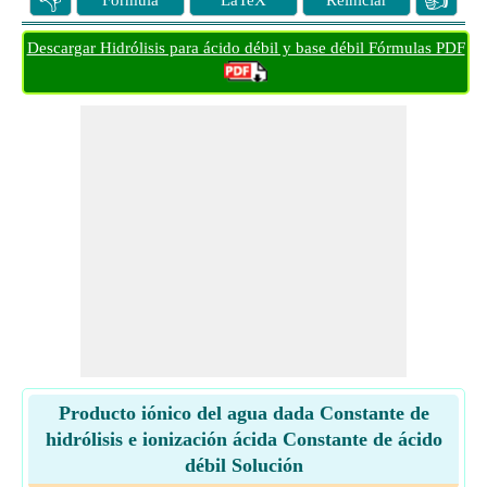
👎
👍
Fórmula
LaTeX
Reiniciar
Descargar Hidrólisis para ácido débil y base débil Fórmulas PDF
Producto iónico del agua dada Constante de
hidrólisis e ionización ácida Constante de ácido
débil Solución