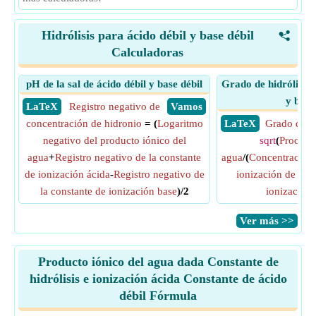
Hidrólisis para ácido débil y base débil
<
Calculadoras
pH de la sal de ácido débil y base débil
Grado de hidrólisis e
y base
​ LaTeX
Registro negativo de
​ Vamos
concentración de hidronio
= (
Logaritmo
​ LaTeX
Grado de Hi
negativo del producto iónico del
sqrt
(
Producto
agua
+
Registro negativo de la constante
agua
/(
Concentración 
de ionización ácida
-
Registro negativo de
ionización de áci
la constante de ionización base
)/2
ionización 
​Ver más >>
Producto iónico del agua dada Constante de
hidrólisis e ionización ácida Constante de ácido
débil Fórmula