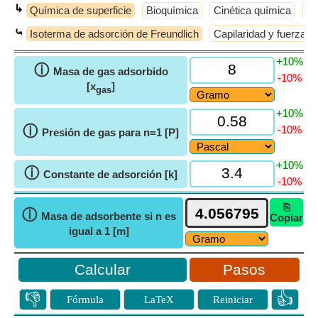
↳
Química de superficie
Bioquímica
Cinética química
Co
⤿
Isoterma de adsorción de Freundlich
Capilaridad y fuerzas s
+10%
ⓘ
Masa de gas adsorbido
-10%
[x
]
gas
+10%
ⓘ
-10%
Presión de gas para n=1 [P]
+10%
ⓘ
Constante de adsorción [k]
-10%
⎘
ⓘ
Masa de adsorbente si n es
Copiar
igual a 1 [m]
Pasos
👎
👍
Fórmula
LaTeX
Reiniciar