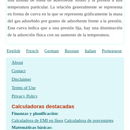
una unidad de masa de adsorbente sólido y la presión a una
temperatura particular. La relación generalmente se representa
en forma de curva en la que se representa gráficamente la masa
del gas adsorbido por gramo de adsorbente frente a la presión.
Esta curva indica que a una presión fija, hay una disminución
de la adsorción física con un aumento de la temperatura.
English
French
German
Russian
Italian
Portuguese
P
About
Contact
Disclaimer
Terms of Use
Privacy Policy
Calculadoras destacadas
Finanzas y planificación:
Calculadora de EMI en línea
Calculadora de porcentajes
Matemáticas básicas: