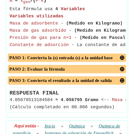
m
=
x
/(
P
*
k
)
gas
Esta fórmula usa
4
Variables
Variables utilizadas
Masa de adsorbente
-
(Medido en Kilogramo)
- La
Masa de gas adsorbido
-
(Medido en Kilogramo)
-
Presión de gas para n=1
-
(Medido en Pascal)
- 
Constante de adsorción
- La constante de adsor
PASO 1: Convierta la (s) entrada (s) a la unidad base
PASO 2: Evaluar la fórmula
PASO 3: Convierta el resultado a la unidad de salida
RESPUESTA FINAL
4.05679513184584
≈
4.056795 Gramo
<--
Masa de 
(Cálculo completado en 00.006 segundos)
Aquí estás
-
Inicio
»
Química
»
Química de
superficie
»
Isoterma de adsorción de Freundlich
»