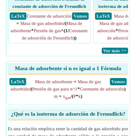
constante de adsorción de Freundlich
isoterma de adsorc
​ LaTeX
Constante de adsorción
​ Vamos
​ LaTeX
Masa de ad
=
Masa de gas adsorbido
/(
Masa de
Masa de gas adsor
adsorbente
*
Presión de gas
^(1/
Constante
adsorción
*
Presión d
de adsorción de Freundlich
))
de adsorción d
​Ver más >>
Masa de adsorbente si n es igual a 1 Fórmula
​LaTeX
Masa de adsorbente
=
Masa de gas
​Vamos
adsorbido
/(
Presión de gas para n=1
*
Constante de adsorción
)
m
=
x
/(
P
*
k
)
gas
¿Qué es la isoterma de adsorción de Freundlich?
Es una relación empírica entre la cantidad de gas adsorbido por