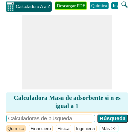
🔍
Descargar PDF
Química
Ingenieria
Calculadora A a Z
Calculadora Masa de adsorbente si n es
igual a 1
Química
Financiero
Física
Ingenieria
​Más >>