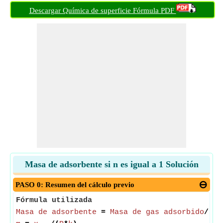
Descargar Química de superficie Fórmula PDF
Masa de adsorbente si n es igual a 1 Solución
PASO 0: Resumen del cálculo previo
Fórmula utilizada
Masa de adsorbente
=
Masa de gas adsorbido
/(
Pr