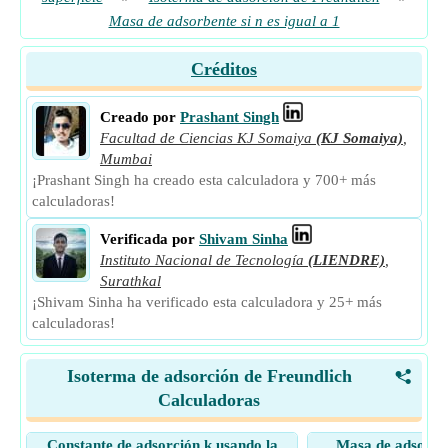
Masa de adsorbente si n es igual a 1
Créditos
Creado por
Prashant Singh
Facultad de Ciencias KJ Somaiya
(KJ Somaiya)
,
Mumbai
¡Prashant Singh ha creado esta calculadora y 700+ más
calculadoras!
Verificada por
Shivam Sinha
Instituto Nacional de Tecnología
(LIENDRE)
,
Surathkal
¡Shivam Sinha ha verificado esta calculadora y 25+ más
calculadoras!
Isoterma de adsorción de Freundlich
<
Calculadoras
Constante de adsorción k usando la
Masa de adsorben