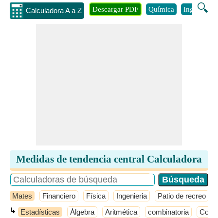
🔍
Descargar PDF
Química
Ingenieria
Calculadora A a Z
Medidas de tendencia central Calculadora
Mates
Financiero
Física
Ingenieria
Patio de recreo
↳
Estadísticas
Álgebra
Aritmética
combinatoria
Conju