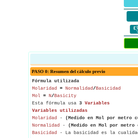

PASO 0: Resumen del cálculo previo
Fórmula utilizada
Molaridad
=
Normalidad
/
Basicidad
Mol
=
N
/
Basicity
Esta fórmula usa
3
Variables
Variables utilizadas
Molaridad
-
(Medido en Mol por metro c
Normalidad
-
(Medido en Mol por metro 
Basicidad
- La basicidad es la cualidad