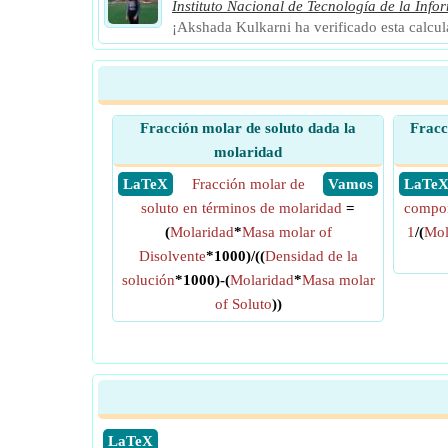
Instituto Nacional de Tecnología de la Info
¡Akshada Kulkarni ha verificado esta calcu
Fracción molar de soluto dada la
Fracc
molaridad
​ LaTeX
Fracción molar de
​ Vamos
​ LaTe
soluto en términos de molaridad
=
compon
(
Molaridad
*
Masa molar of
1
/(
Mol
Disolvente
*1000)/((
Densidad de la
solución
*1000)-(
Molaridad
*
Masa molar
of Soluto
))
​LaTeX