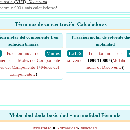
rmación
(NIIT)
,
Neemrana
ladora y 900+ más calculadoras!
Términos de concentración Calculadoras
ión molar del componente 1 en
Fracción molar de solvente da
solución binaria
molalidad
X
Fracción molar del
​ Vamos
​ LaTeX
Fracción molar de
ente 1
=
Moles del Componente
solvente
= 1000/(1000+(
Molalida
es del Componente 1
+
Moles del
molar of Disolvente
))
componente 2
)
Molaridad dada basicidad y normalidad Fórmula
Molaridad
=
Normalidad
/
Basicidad