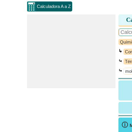
Calculadora A a Z
Ca
Quími
↳
Con
⤿
Tér
⤿
mol
ⓘ
M