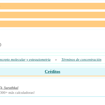
e
)
ncepto molecular y estequiometría
»
Términos de concentración
Créditos
E)
,
Surathkal
 300+ más calculadoras!