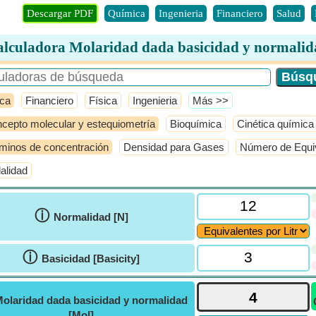
Descargar PDF
Química
Ingenieria
Financiero
Salud
lculadora Molaridad dada basicidad y normali
ca
Financiero
Física
Ingenieria
​Más >>
cepto molecular y estequiometría
Bioquímica
Cinética química
minos de concentración
Densidad para Gases
Número de Equiv
alidad
ⓘ
Normalidad [N]
ⓘ
Basicidad [Basicity]
olaridad dada basicidad y normalidad
[Mol]