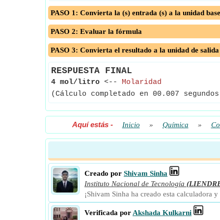
PASO 1: Convierta la (s) entrada (s) a la unidad bas
PASO 2: Evaluar la fórmula
PASO 3: Convierta el resultado a la unidad de salida
RESPUESTA FINAL
4 mol/litro
<--
Molaridad
(Cálculo completado en 00.007 segundos
Aquí estás
-
Inicio
»
Química
»
Co
Creado por
Shivam Sinha
Instituto Nacional de Tecnología
(LIENDR
¡Shivam Sinha ha creado esta calculadora y
Verificada por
Akshada Kulkarni