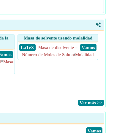
<
da la
Masa de solvente usando molalidad
​ LaTeX
Masa de disolvente
=
​ Vamos
​ Vamos
Número de Moles de Soluto
/
Molalidad
d
*
Masa
​Ver más >>
​Vamos