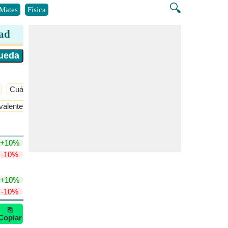
🔍
Mates
Física
dad
Cuántico
​Más >>
alentes y Normalidad
Peso equivalente
​Más >>
+10%
-10%
+10%
-10%
⎘
Copiar