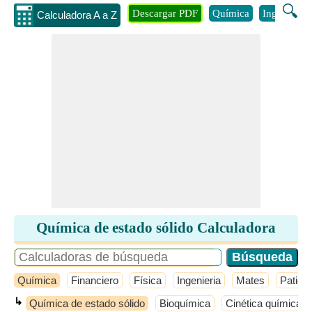
🔍
Descargar PDF
Química
Ingenieria
Calculadora A a Z
Química de estado sólido Calculadora
Química
Financiero
Física
Ingenieria
Mates
Patio 
↳
Química de estado sólido
Bioquímica
Cinética química