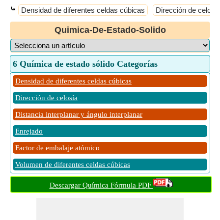
⤿
Densidad de diferentes celdas cúbicas
Dirección de celosí
Quimica-De-Estado-Solido
6 Química de estado sólido Categorías
Densidad de diferentes celdas cúbicas
Dirección de celosía
Distancia interplanar y ángulo interplanar
Enrejado
Factor de embalaje atómico
Volumen de diferentes celdas cúbicas
Descargar Química Fórmula PDF