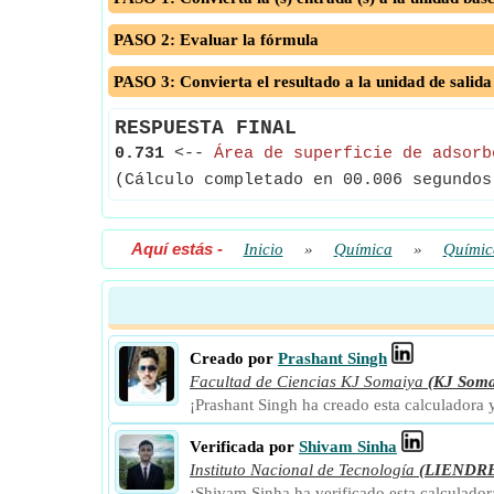
PASO 2: Evaluar la fórmula
PASO 3: Convierta el resultado a la unidad de salida
RESPUESTA FINAL
0.731
<--
Área de superficie de adsorb
(Cálculo completado en 00.006 segundos
Aquí estás
-
Inicio
»
Química
»
Química
Creado por
Prashant Singh
Facultad de Ciencias KJ Somaiya
(KJ Soma
¡Prashant Singh ha creado esta calculadora
Verificada por
Shivam Sinha
Instituto Nacional de Tecnología
(LIENDR
¡Shivam Sinha ha verificado esta calculado