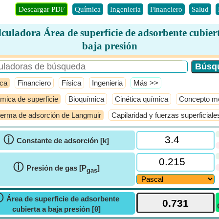
Descargar PDF
Química
Ingenieria
Financiero
Salud
culadora Área de superficie de adsorbente cubier
baja presión
ca
Financiero
Física
Ingenieria
​Más >>
mica de superficie
Bioquímica
Cinética química
Concepto mo
terma de adsorción de Langmuir
Capilaridad y fuerzas superficiale
ⓘ
Constante de adsorción [k]
ⓘ
Presión de gas [P
]
gas
ⓘ
Área de superficie de adsorbente
cubierta a baja presión [θ]