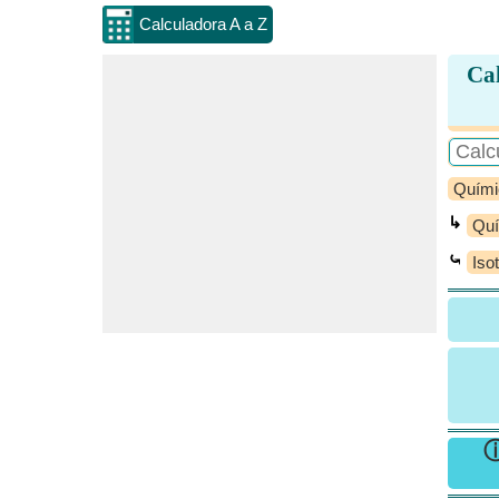
Calculadora A a Z
Cal
Quími
↳
Quí
⤿
Iso