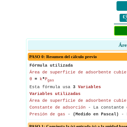

Áre
PASO 0: Resumen del cálculo previo
Fórmula utilizada
Área de superficie de adsorbente cubie
θ
=
k
*
P
gas
Esta fórmula usa
3
Variables
Variables utilizadas
Área de superficie de adsorbente cubie
Constante de adsorción
- La constante d
Presión de gas
-
(Medido en Pascal)
- L
PASO 1: Convierta la (s) entrada (s) a la unidad bas