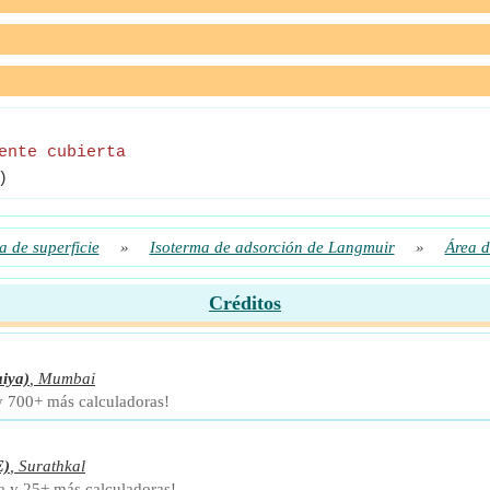
ente cubierta
)
 de superficie
»
Isoterma de adsorción de Langmuir
»
Área d
Créditos
iya)
,
Mumbai
 y 700+ más calculadoras!
E)
,
Surathkal
ra y 25+ más calculadoras!