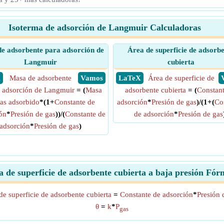
Isoterma de adsorción de Langmuir Calculadoras
e adsorbente para adsorción de
Área de superficie de adsorb
Langmuir
cubierta
X
Masa de adsorbente
​ Vamos
​ LaTeX
Área de superficie de
a adsorción de Langmuir
= (
Masa
adsorbente cubierta
= (
Constant
as adsorbido
*(1+
Constante de
adsorción
*
Presión de gas
)/(1+(
Co
ón
*
Presión de gas
))/(
Constante de
de adsorción
*
Presión de gas
adsorción
*
Presión de gas
)
a de superficie de adsorbente cubierta a baja presión Fór
de superficie de adsorbente cubierta
=
Constante de adsorción
*
Presión 
θ
=
k
*
P
gas