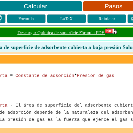
Pasos

Fórmula
LaTeX
Reiniciar
Descargar Química de superficie Fórmula PDF
a de superficie de adsorbente cubierta a baja presión Solu
rta
=
Constante de adsorción
*
Presión de gas
rta
- El área de superficie del adsorbente cubiert
e adsorción depende de la naturaleza del adsorben
a presión de gas es la fuerza que ejerce el gas s
e