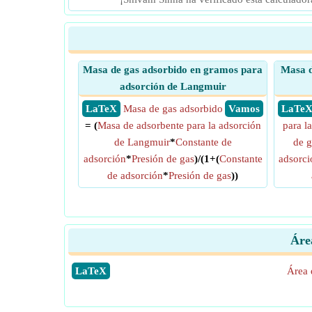
Masa de gas adsorbido en gramos para
Masa d
adsorción de Langmuir
​ LaTeX
Masa de gas adsorbido
​ Vamos
​ LaTe
= (
Masa de adsorbente para la adsorción
para l
de Langmuir
*
Constante de
de g
adsorción
*
Presión de gas
)/(1+(
Constante
adsorci
de adsorción
*
Presión de gas
))
Áre
​LaTeX
Área 