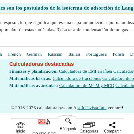
es son los postulados de la isoterma de adsorción de Lan
e espesor, lo que significa que es una capa unimolecular por naturale
aporación de estas moléculas. 3) La tasa de condensación de un gas es
h
French
German
Russian
Italian
Portuguese
Polish
D
Calculadoras destacadas
Finanzas y planificación:
Calculadora de EMI en línea
Calculador
Matemáticas básicas:
Calculadora de fracciones
Calculadora de 
Matemáticas avanzadas:
Calculadora de MCM y MCD
Calculado
© 2016-2026 calculatoratoz.com A
softUsvista Inc.
venture!
🔍
Búsqueda
Inicio
Categorías
Compartir