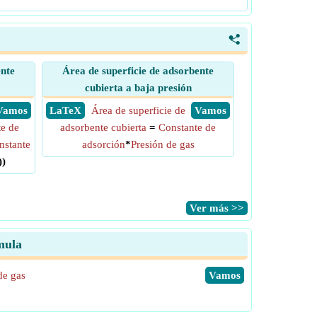
<
ente
Área de superficie de adsorbente
cubierta a baja presión
​ Vamos
​ LaTeX
Área de superficie de
​ Vamos
e de
adsorbente cubierta
=
Constante de
nstante
adsorción
*
Presión de gas
))
​Ver más >>
mula
de gas
​Vamos