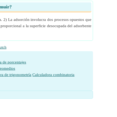
gmuir?
za. 2) La adsorción involucra dos procesos opuestos que
 proporcional a la superficie desocupada del adsorbente
utch
a de porcentajes
promedios
ra de trigonometría
Calculadora combinatoria