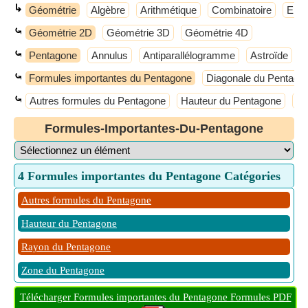
↳
Géométrie
Algèbre
Arithmétique
Combinatoire
Ense
⤿
Géométrie 2D
Géométrie 3D
Géométrie 4D
⤿
Pentagone
Annulus
Antiparallélogramme
Astroïde
⤿
Formules importantes du Pentagone
Diagonale du Pentago
⤿
Autres formules du Pentagone
Hauteur du Pentagone
Ra
Formules-Importantes-Du-Pentagone
4 Formules importantes du Pentagone Catégories
Autres formules du Pentagone
Hauteur du Pentagone
Rayon du Pentagone
Zone du Pentagone
Télécharger Formules importantes du Pentagone Formules PDF