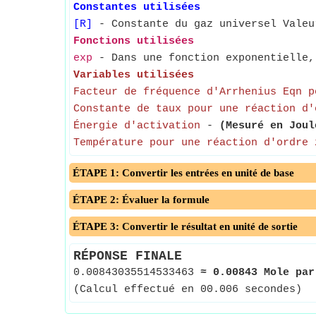
Constantes utilisées
[R]
- Constante du gaz universel Valeu
Fonctions utilisées
exp
- Dans une fonction exponentielle, 
Variables utilisées
Facteur de fréquence d'Arrhenius Eqn p
Constante de taux pour une réaction d'
Énergie d'activation
-
(Mesuré en Joul
Température pour une réaction d'ordre 
ÉTAPE 1: Convertir les entrées en unité de base
ÉTAPE 2: Évaluer la formule
ÉTAPE 3: Convertir le résultat en unité de sortie
RÉPONSE FINALE
0.00843035514533463
≈
0.00843 Mole par
(Calcul effectué en 00.006 secondes)