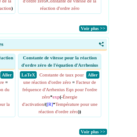
 de la
d'ordre zéro
/
Constante de vitesse de la
action
)
réaction d'ordre zéro
​Voir plus >>
es
<
éaction
Constante de vitesse pour la réaction
d'ordre zéro de l'équation d'Arrhenius
​ Aller
​ LaTeX
Constante de taux pour
​ Aller
dre
=
une réaction d'ordre zéro
=
Facteur de
on du
fréquence d'Arrhenius Eqn pour l'ordre
zéro
*
exp
(-
Énergie
ur la
d'activation
/(
[R]
*
Température pour une
réaction d'ordre zéro
))
​Voir plus >>