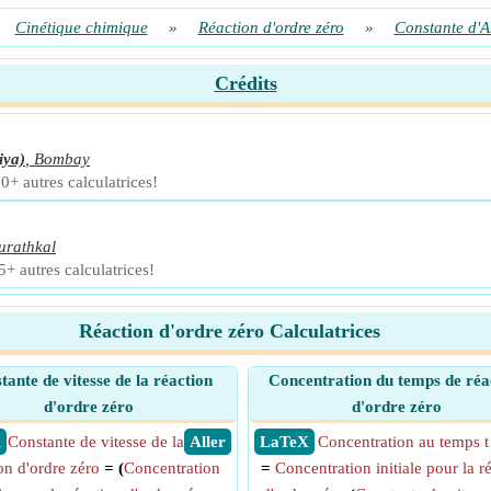
Cinétique chimique
»
Réaction d'ordre zéro
»
Constante d'A
Crédits
iya)
,
Bombay
0+ autres calculatrices!
urathkal
5+ autres calculatrices!
Réaction d'ordre zéro Calculatrices
tante de vitesse de la réaction
Concentration du temps de réa
d'ordre zéro
d'ordre zéro
X
Constante de vitesse de la
​ Aller
​ LaTeX
Concentration au temps t
on d'ordre zéro
= (
Concentration
=
Concentration initiale pour la r