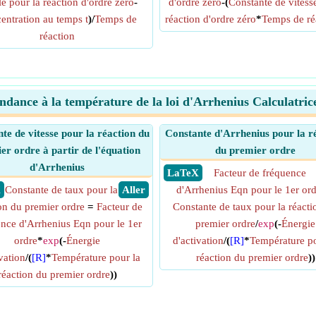
ale pour la réaction d'ordre zéro
-
d'ordre zéro
-(
Constante de vitesse
entration au temps t
)/
Temps de
réaction d'ordre zéro
*
Temps de ré
réaction
dance à la température de la loi d'Arrhenius Calculatric
te de vitesse pour la réaction du
Constante d'Arrhenius pour la r
er ordre à partir de l'équation
du premier ordre
d'Arrhenius
​ LaTeX
Facteur de fréquence
X
Constante de taux pour la
​ Aller
d'Arrhenius Eqn pour le 1er or
on du premier ordre
=
Facteur de
Constante de taux pour la réacti
nce d'Arrhenius Eqn pour le 1er
premier ordre
/
exp
(-
Énergie
ordre
*
exp
(-
Énergie
d'activation
/(
[R]
*
Température po
vation
/(
[R]
*
Température pour la
réaction du premier ordre
))
réaction du premier ordre
))