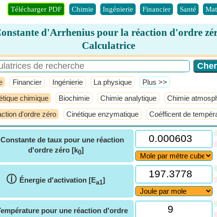
Télécharger PDF
Chimie
Ingénierie
Financier
Santé
Mat
onstante d'Arrhenius pour la réaction d'ordre zé
Calculatrice
e
Financier
Ingénierie
La physique
​Plus >>
étique chimique
Biochimie
Chimie analytique
Chimie atmosph
ction d'ordre zéro
Cinétique enzymatique
Coéfficent de tempér
ⓘ
Constante de taux pour une réaction
d'ordre zéro [k
]
0
ⓘ
Énergie d'activation [E
]
a1
Température pour une réaction d'ordre