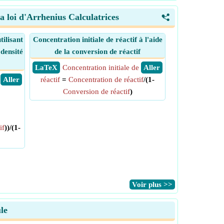
a loi d'Arrhenius Calculatrices
<
tilisant
Concentration initiale de réactif à l'aide
 densité
de la conversion de réactif
​ LaTeX
Concentration initiale de
​ Aller
​ Aller
réactif
=
Concentration de réactif
/(1-
Conversion de réactif
)
*
if
))/(1-
​Voir plus >>
le