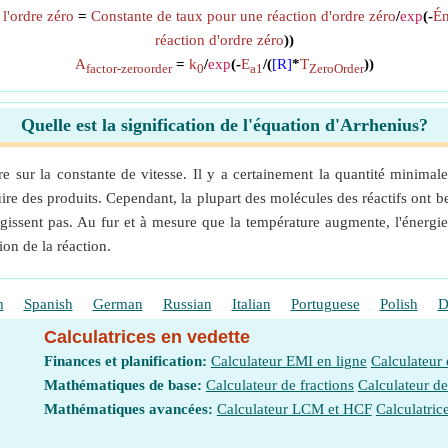
l'ordre zéro
=
Constante de taux pour une réaction d'ordre zéro
/
exp
(-
Én
réaction d'ordre zéro
))
A
=
k
/
exp
(-
E
/(
[R]
*
T
))
factor-zeroorder
0
a1
ZeroOrder
Quelle est la signification de l'équation d'Arrhenius?
re sur la constante de vitesse. Il y a certainement la quantité minima
ire des produits. Cependant, la plupart des molécules des réactifs ont 
agissent pas. Au fur et à mesure que la température augmente, l'énergi
ion de la réaction.
h
Spanish
German
Russian
Italian
Portuguese
Polish
D
Calculatrices en vedette
Finances et planification:
Calculateur EMI en ligne
Calculateur
Mathématiques de base:
Calculateur de fractions
Calculateur d
Mathématiques avancées:
Calculateur LCM et HCF
Calculatric