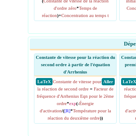
(
Constante de vitesse de la réaction
initi
d'ordre zéro
*
Temps de
Conc
réaction
)+
Concentration au temps t
Dépen
Constante de vitesse pour la réaction du
Constan
second ordre à partir de l'équation
premi
d'Arrhenius
​ LaTeX
Constante de vitesse pour
​ Aller
​ LaTe
la réaction de second ordre
=
Facteur de
réacti
fréquence d'Arrhenius Eqn pour le 2ème
fréque
ordre
*
exp
(-
Énergie
d'activation
/(
[R]
*
Température pour la
d'acti
réaction du deuxième ordre
))