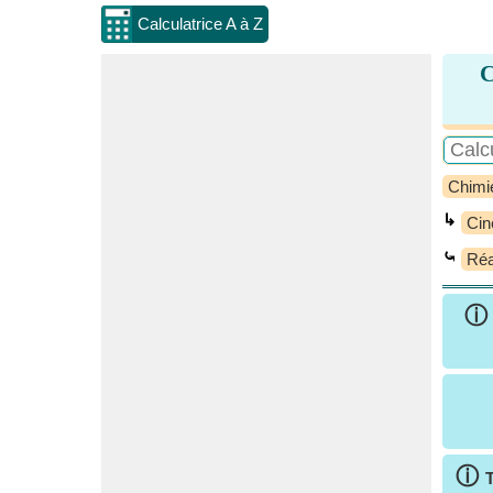
Calculatrice A à Z
C
Chimi
↳
Cin
⤿
Réa
ⓘ