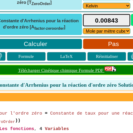
zéro [T
]
ZeroOrder
onstante d'Arrhenius pour la réaction
d'ordre zéro [A
]
factor-zeroorder
Pas

Formule
LaTeX
Réinitialiser
Télécharger Cinétique chimique Formule PDF
onstante d'Arrhenius pour la réaction d'ordre zéro Soluti
our l'ordre zéro
=
Constante de taux pour une réac
))
roOrder
Les fonctions
,
4
Variables