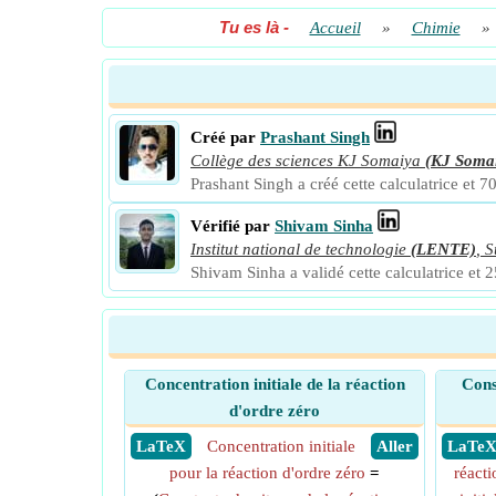
Tu es là
-
Accueil
»
Chimie
»
Créé par
Prashant Singh
Collège des sciences KJ Somaiya
(KJ Soma
Prashant Singh a créé cette calculatrice et 70
Vérifié par
Shivam Sinha
Institut national de technologie
(LENTE)
,
S
Shivam Sinha a validé cette calculatrice et 2
Concentration initiale de la réaction
Cons
d'ordre zéro
​ LaTeX
Concentration initiale
​ Aller
​ LaTe
pour la réaction d'ordre zéro
=
réacti