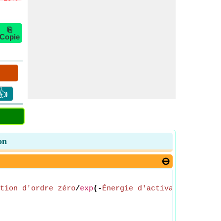
⎘
Copie
👍
on
tion d'ordre zéro
/
exp
(-
Énergie d'activation
/(
[R]
*