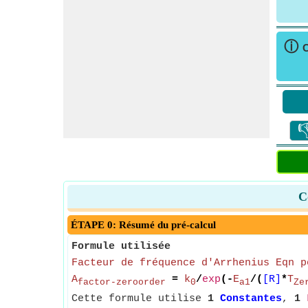
ⓘ
C

C
ÉTAPE 0: Résumé du pré-calcul
Formule utilisée
Facteur de fréquence d'Arrhenius Eqn p
A
=
k
/
exp
(-
E
/(
[R]
*
T
factor-zeroorder
0
a1
Ze
Cette formule utilise
1
Constantes
,
1