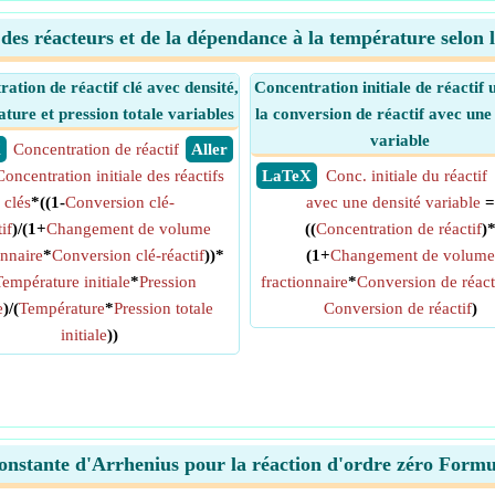
 des réacteurs et de la dépendance à la température selon l
ation de réactif clé avec densité,
Concentration initiale de réactif u
ture et pression totale variables
la conversion de réactif avec une
variable
X
Concentration de réactif
​ Aller
Concentration initiale des réactifs
​ LaTeX
Conc. initiale du réactif
clés
*((1-
Conversion clé-
avec une densité variable
=
if
)/(1+
Changement de volume
((
Concentration de réactif
)
onnaire
*
Conversion clé-réactif
))*
(1+
Changement de volume
Température initiale
*
Pression
fractionnaire
*
Conversion de réact
e
)/(
Température
*
Pression totale
Conversion de réactif
)
initiale
))
onstante d'Arrhenius pour la réaction d'ordre zéro Formu