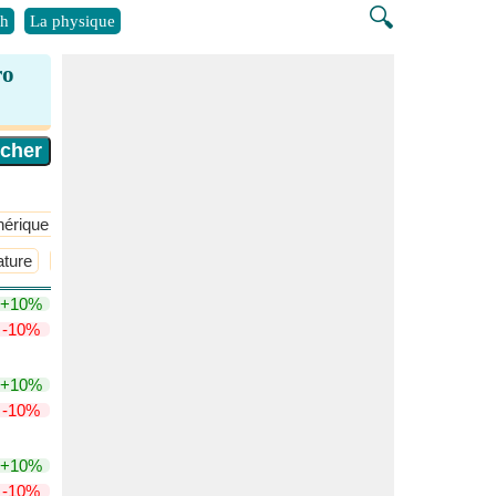
🔍
h
La physique
ro
érique
​Plus >>
ature
Équation d'Arrhénius
​Plus >>
+10%
-10%
+10%
-10%
+10%
-10%