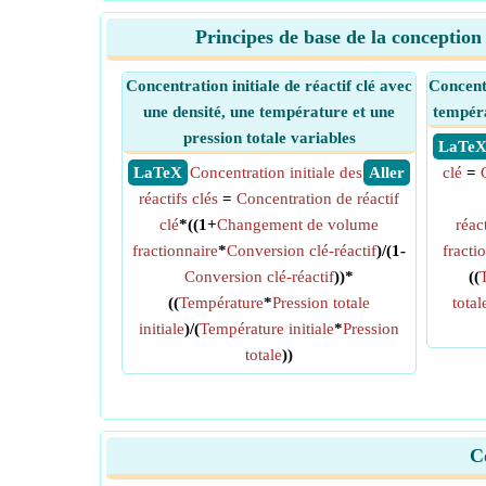
Principes de base de la conception
Concentration initiale de réactif clé avec
Concentr
une densité, une température et une
tempéra
pression totale variables
​ LaTe
​ LaTeX
Concentration initiale des
​ Aller
clé
=
réactifs clés
=
Concentration de réactif
clé
*((1+
Changement de volume
réact
fractionnaire
*
Conversion clé-réactif
)/(1-
fracti
Conversion clé-réactif
))*
((
((
Température
*
Pression totale
total
initiale
)/(
Température initiale
*
Pression
totale
))
C