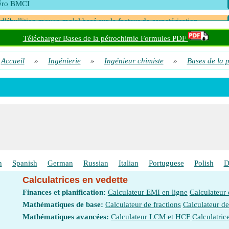
ro BMCI
 d'ébullition moyen molal basé sur le facteur de caractérisation
e d'aniline
Télécharger Bases de la pétrochimie Formules PDF
sité de la méthode Saybolt
Accueil
»
Ingénierie
»
Ingénieur chimiste
»
Bases de la 
h
Spanish
German
Russian
Italian
Portuguese
Polish
D
Calculatrices en vedette
Finances et planification:
Calculateur EMI en ligne
Calculateur
Mathématiques de base:
Calculateur de fractions
Calculateur d
Mathématiques avancées:
Calculateur LCM et HCF
Calculatric