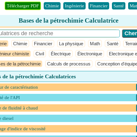
Télécharger PDF
Chimie
Ingénierie
Financier
Santé
Mat
Bases de la pétrochimie Calculatrice
erie
Chimie
Financier
La physique
Math
Santé
Terrai
énieur chimiste
Civil
Électrique
Électronique
Electronique e
es de la pétrochimie
Calculs de processus
Conception d'équip
 de la pétrochimie Calculatrices
ur de caractérisation
té de l'API
e de fluidité à chaud
e diesel
ge d'indice de viscosité