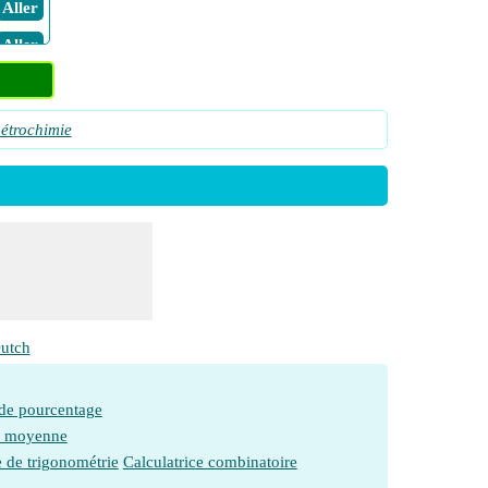
​ Aller
​ Aller
​ Aller
​ Aller
pétrochimie
utch
 de pourcentage
e moyenne
e de trigonométrie
Calculatrice combinatoire