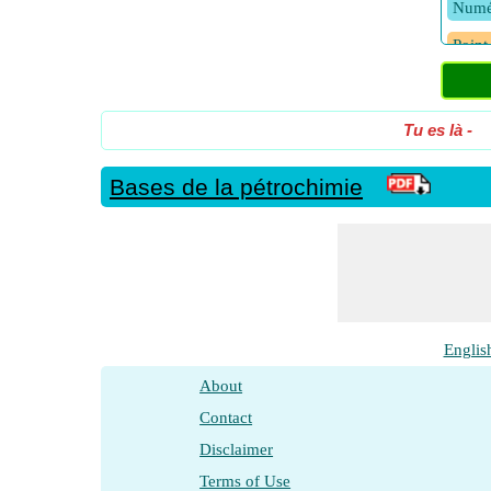
Numé
Point
Point
Visco
Tu es là
-
Bases de la pétrochimie
Englis
About
Contact
Disclaimer
Terms of Use