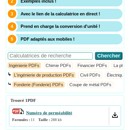
Exemples inclus !
Avec le lien de la calculatrice en direct !
Prend en charge la conversion d'unité !
PDF adaptés aux mobiles !
Ingénierie PDFs
Chimie PDFs
Financier PDFs
La phys
↳
L'ingénierie de production PDFs
Civil PDFs
Électrique 
⤿
Fonderie (Fonderie) PDFs
Coupe de métal PDFs
Trouvé
1
PDF
Numéro de perméabilité
Formules :
11
Taille :
288
kb