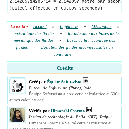
2.14285714285714
≈
2.142857 Mètre par seconde
(Calcul effectué en 00.009 secondes)
Tu es là
-
Accueil
»
Ingénierie
»
Mécanique
»
mécanique des fluides
»
Introduction aux bases de la
mécanique des fluides
»
Bases de la mécanique des
fluides
»
Équation des fluides incompressibles en
continuité
Crédits
Créé par
Équipe Softusvista
Bureau de Softusvista
(Pune)
,
Inde
Équipe Softusvista a créé cette calculatrice et 600+
autres calculatrices!
Vérifié par
Himanshi Sharma
Institut de technologie du Bhilai
(BIT)
,
Raipur
Himanshi Sharma a validé cette calculatrice et