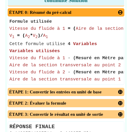
continuité Solution
ÉTAPE 0: Résumé du pré-calcul
Formule utilisée
Vitesse du fluide à 1
= (
Aire de la section tr
V
= (
A
*
V
)/
A
1
2
2
1
Cette formule utilise
4
Variables
Variables utilisées
Vitesse du fluide à 1
-
(Mesuré en Mètre par s
Aire de la section transversale au point 2
-
(
Vitesse du fluide à 2
-
(Mesuré en Mètre par s
Aire de la section transversale au point 1
-
(
ÉTAPE 1: Convertir les entrées en unité de base
ÉTAPE 2: Évaluer la formule
ÉTAPE 3: Convertir le résultat en unité de sortie
RÉPONSE FINALE