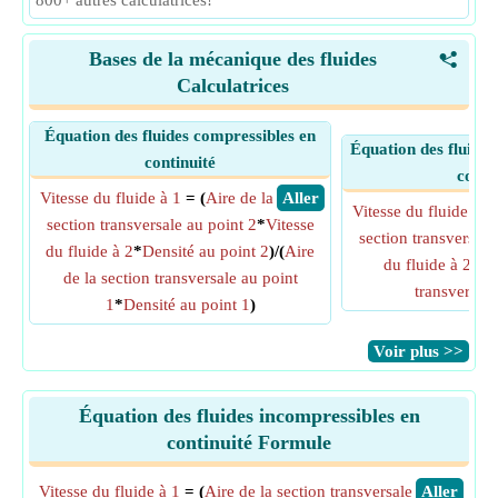
800+ autres calculatrices!
Bases de la mécanique des fluides
<
Calculatrices
Équation des fluides compressibles en
Équation des fluides
continuité
conti
Vitesse du fluide à 1
= (
Aire de la
​ Aller
Vitesse du fluide à 1
section transversale au point 2
*
Vitesse
section transversale
du fluide à 2
*
Densité au point 2
)/(
Aire
du fluide à 2
)/
Ai
de la section transversale au point
transversale
1
*
Densité au point 1
)
​Voir plus >>
Équation des fluides incompressibles en
continuité Formule
Vitesse du fluide à 1
= (
Aire de la section transversale
​Aller