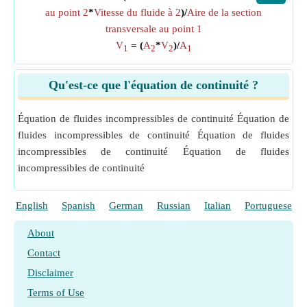
au point 2
*
Vitesse du fluide à 2
)/
Aire de la section
transversale au point 1
V
= (
A
*
V
)/
A
1
2
2
1
Qu'est-ce que l'équation de continuité ?
Équation de fluides incompressibles de continuité Équation de
fluides incompressibles de continuité Équation de fluides
incompressibles de continuité Équation de fluides
incompressibles de continuité
English
Spanish
German
Russian
Italian
Portuguese
About
Contact
Disclaimer
Terms of Use