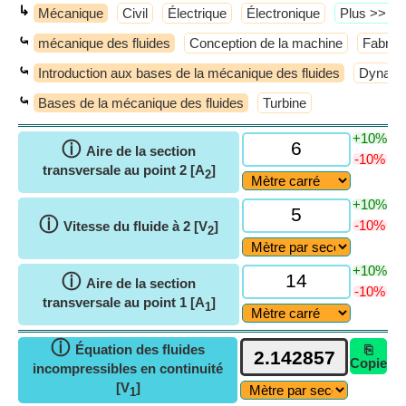
↳
Mécanique
Civil
Électrique
Électronique
​Plus >>
⤿
mécanique des fluides
Conception de la machine
Fabrica
⤿
Introduction aux bases de la mécanique des fluides
Dynamiq
⤿
Bases de la mécanique des fluides
Turbine
+10%
ⓘ
Aire de la section
-10%
transversale au point 2 [A
]
2
+10%
ⓘ
-10%
Vitesse du fluide à 2 [V
]
2
+10%
ⓘ
Aire de la section
-10%
transversale au point 1 [A
]
1
ⓘ
Équation des fluides
⎘
Copie
incompressibles en continuité
[V
]
1