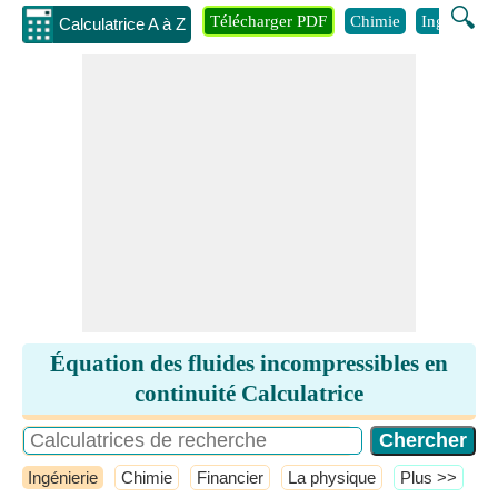
🔍
Télécharger PDF
Chimie
Ingénierie
Calculatrice A à Z
Équation des fluides incompressibles en
continuité Calculatrice
Ingénierie
Chimie
Financier
La physique
​Plus >>