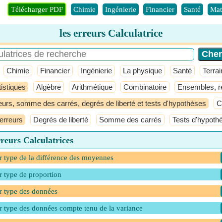
Télécharger PDF
Chimie
Ingénierie
Financier
Santé
Mat
les erreurs Calculatrice
Chimie
Financier
Ingénierie
La physique
Santé
Terrai
tistiques
Algèbre
Arithmétique
Combinatoire
Ensembles, re
eurs, somme des carrés, degrés de liberté et tests d'hypothèses
C
 erreurs
Degrés de liberté
Somme des carrés
Tests d'hypoth
rreurs Calculatrices
r type de la différence des moyennes
r type de proportion
r type des données
r type des données compte tenu de la variance