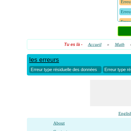
Erreu
Erreu
Erreu
Tu es là
-
Accueil
»
Math
les erreurs
Erreur type résiduelle des données
Erreur type r
Englis
About