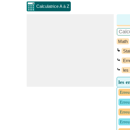
Calculatrice A à Z
Math
↳
Sta
⤿
Err
⤿
les
les e
Erreu
Erreu
Erreu
Erreu