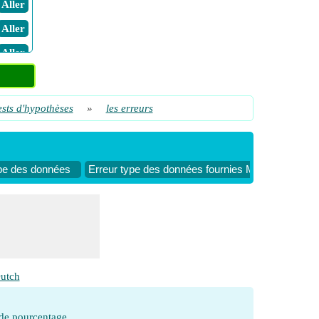
​ Aller
​ Aller
​ Aller
ests d'hypothèses
»
les erreurs
ype des données
Erreur type des données fournies Moyenne
Er
utch
 de pourcentage