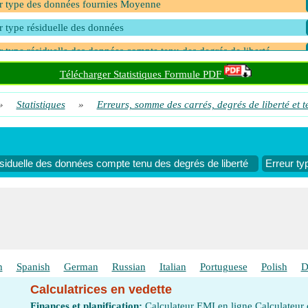
r type des données fournies Moyenne
r type résiduelle des données
r type résiduelle des données compte tenu des degrés de liberté
Télécharger Statistiques Formule PDF
»
Statistiques
»
Erreurs, somme des carrés, degrés de liberté et t
ésiduelle des données compte tenu des degrés de liberté
Erreur t
h
Spanish
German
Russian
Italian
Portuguese
Polish
D
Calculatrices en vedette
Finances et planification:
Calculateur EMI en ligne
Calculateur