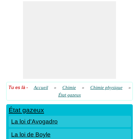
Loi des gaz parfaits
Tu es là
-
Accueil
»
Chimie
»
Chimie physique
»
État gazeux
État gazeux
La loi d'Avogadro
La loi de Boyle