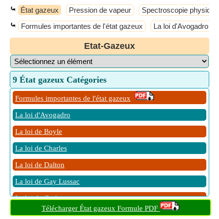
⤿
État gazeux
Pression de vapeur
Spectroscopie physique
⤿
Formules importantes de l'état gazeux
La loi d'Avogadro
Etat-Gazeux
9 État gazeux Catégories
Formules importantes de l'état gazeux
La loi d'Avogadro
La loi de Boyle
La loi de Charles
La loi de Dalton
La loi de Gay Lussac
La loi de Graham
Télécharger État gazeux Formule PDF
la loi de Henry