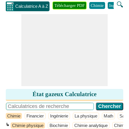
🔍
Télécharger PDF
Chimie
Ingénierie
Calculatrice A à Z
État gazeux Calculatrice
Chimie
Financier
Ingénierie
La physique
Math
Sant
↳
Chimie physique
Biochimie
Chimie analytique
Chimie 