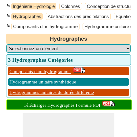
⤿
Ingénierie Hydrologie
Colonnes
Conception de structures
⤿
Hydrographes
Abstractions des précipitations
Équation d
⤿
Composants d'un hydrogramme
Hydrogramme unitaire syn
Hydrographes
3 Hydrographes Catégories
Composants d'un hydrogramme
Hydrogramme unitaire synthétique
Hydrogrammes unitaires de durée différente
Télécharger Hydrographes Formule PDF