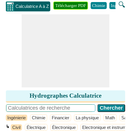
🔍
Télécharger PDF
Chimie
Ingénierie
Calculatrice A à Z
Hydrographes Calculatrice
Ingénierie
Chimie
Financier
La physique
Math
Sant
↳
Civil
Électrique
Électronique
Electronique et instrumen