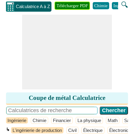
🔍
Télécharger PDF
Chimie
Ingénierie
Calculatrice A à Z
Coupe de métal Calculatrice
Ingénierie
Chimie
Financier
La physique
Math
Sant
↳
L'ingénierie de production
Civil
Électrique
Électronique