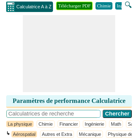
🔍
Télécharger PDF
Chimie
Ingénierie
Calculatrice A à Z
Paramètres de performance Calculatrice
La physique
Chimie
Financier
Ingénierie
Math
Sant
↳
Aérospatial
Autres et Extra
Mécanique
Physique de b