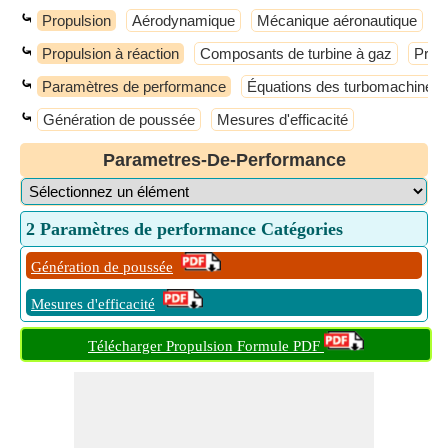
⤿
Propulsion
Aérodynamique
Mécanique aéronautique
M
⤿
Propulsion à réaction
Composants de turbine à gaz
Propu
⤿
Paramètres de performance
Équations des turbomachines
⤿
Génération de poussée
Mesures d'efficacité
Parametres-De-Performance
2 Paramètres de performance Catégories
Génération de poussée
Mesures d'efficacité
Télécharger Propulsion Formule PDF