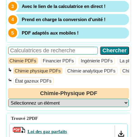
Avec le lien de la calculatrice en direct !
Prend en charge la conversion d'unité !
PDF adaptés aux mobiles !
Chimie PDFs
Financier PDFs
Ingénierie PDFs
La phys
↳
Chimie physique PDFs
Chimie analytique PDFs
Chimie
⤿
État gazeux PDFs
Chimie-Physique PDF
Trouvé
2
PDF
Loi des gaz parfaits