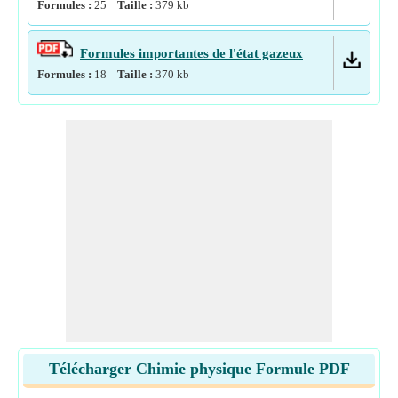
Formules :
25
Taille :
379
kb
Formules importantes de l'état gazeux
Formules :
18
Taille :
370
kb
Télécharger Chimie physique Formule PDF