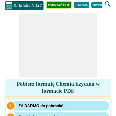
🔍
Pobierać PDF
Chemia
Inżynieria
B
Kalkulator A do Z
Pobierz formułę Chemia fizyczna w
formacie PDF
ZA DARMO do pobrania!