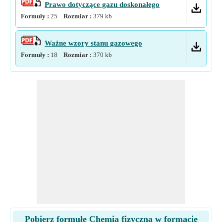
Prawo dotyczące gazu doskonałego
Formuły :
25
Rozmiar :
379
kb
Ważne wzory stanu gazowego
Formuły :
18
Rozmiar :
370
kb
Pobierz formułę Chemia fizyczna w formacie