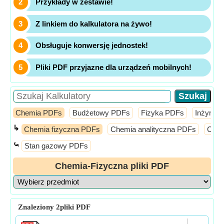
Przykłady w zestawie!
Z linkiem do kalkulatora na żywo!
Obsługuje konwersję jednostek!
Pliki PDF przyjazne dla urządzeń mobilnych!
Chemia PDFs
Budżetowy PDFs
Fizyka PDFs
Inżynier
↳
Chemia fizyczna PDFs
Chemia analityczna PDFs
Chem
⤿
Stan gazowy PDFs
Chemia-Fizyczna pliki PDF
Znaleziony
2
pliki PDF