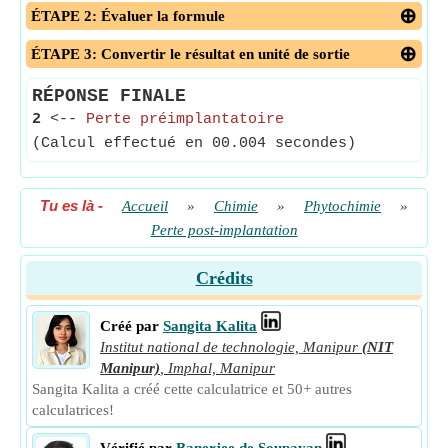
ÉTAPE 2: Évaluer la formule
ÉTAPE 3: Convertir le résultat en unité de sortie
RÉPONSE FINALE
2
<--
Perte préimplantatoire
(Calcul effectué en 00.004 secondes)
Tu es là
-
Accueil
»
Chimie
»
Phytochimie
»
Perte post-implantation
Crédits
Créé par
Sangita Kalita
Institut national de technologie, Manipur
(NIT
Manipur)
,
Imphal, Manipur
Sangita Kalita a créé cette calculatrice et 50+ autres
calculatrices!