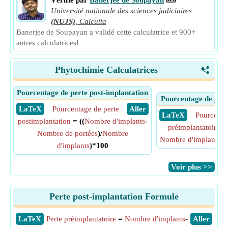
Vérifié par
Banerjee de Soupayan
Université nationale des sciences judiciaires
(NUJS)
,
Calcutta
Banerjee de Soupayan a validé cette calculatrice et 900+
autres calculatrices!
Phytochimie Calculatrices
<
Pourcentage de perte post-implantation
Pourcentage de pert
​ LaTeX
Pourcentage de perte
​ Aller
​ LaTeX
Pourcenta
postimplantation
= ((
Nombre d'implants
-
préimplantatoire
= 
Nombre de portées
)/
Nombre
Nombre d'implants
)/
d'implants
)*100
​Voir plus >>
Perte post-implantation Formule
​LaTeX
Perte préimplantatoire
=
Nombre d'implants
-
​Aller