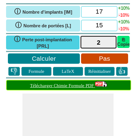
+10%
ⓘ
Nombre d'implants [IM]
-10%
+10%
ⓘ
Nombre de portées [L]
-10%
ⓘ
Perte post-implantation
⎘
Copie
[PRL]
Pas
👎
👍
Formule
LaTeX
Réinitialiser
Télécharger Chimie Formule PDF