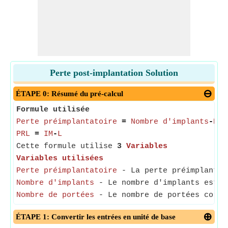
Perte post-implantation Solution
ÉTAPE 0: Résumé du pré-calcul
Formule utilisée
Perte préimplantatoire
=
Nombre d'implants
-
Nom
PRL
=
IM
-
L
Cette formule utilise
3
Variables
Variables utilisées
Perte préimplantatoire
- La perte préimplantato
Nombre d'implants
- Le nombre d'implants est le
Nombre de portées
- Le nombre de portées corre
ÉTAPE 1: Convertir les entrées en unité de base