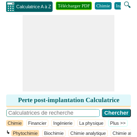
🔍
Télécharger PDF
Chimie
Ingénierie
Calculatrice A à Z
Perte post-implantation Calculatrice
Chimie
Financier
Ingénierie
La physique
​Plus >>
↳
Phytochimie
Biochimie
Chimie analytique
Chimie atm