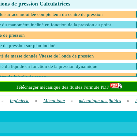
ions de pression Calculatrices
de surface mouillée compte tenu du centre de pression
 du manomètre incliné en fonction de la pression au point
e de pression
e de pression sur plan incliné
té de masse donnée Vitesse de l'onde de pression
té du liquide en fonction de la pression dynamique
tre de la bulle de savon
tre de la goutte donnée Changement de pression
Télécharger mécanique des fluides Formule PDF
ur du fluide 1 compte tenu de la pression différentielle entre deux point
»
Ingénierie
»
Mécanique
»
mécanique des fluides
»
ur du fluide 2 compte tenu de la pression différentielle entre deux point
ur du liquide compte tenu de sa pression absolue