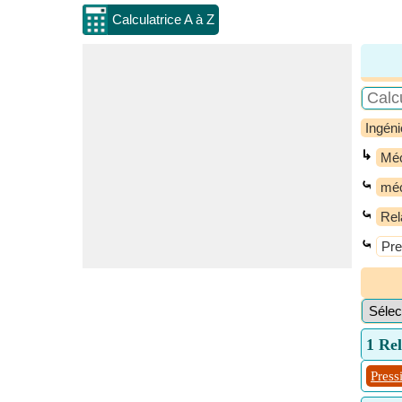
Calculatrice A à Z
Ingéni
↳
Méc
⤿
méc
⤿
Rel
⤿
Pre
1 Rel
Press