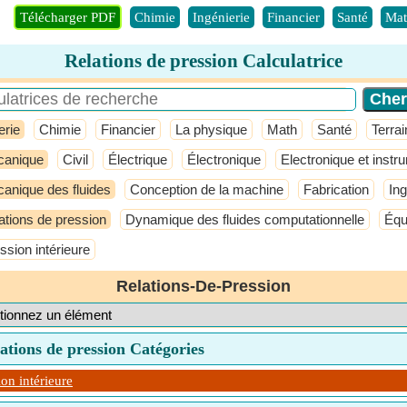
Télécharger PDF
Chimie
Ingénierie
Financier
Santé
Mat
Relations de pression Calculatrice
erie
Chimie
Financier
La physique
Math
Santé
Terrai
anique
Civil
Électrique
Électronique
Electronique et instr
anique des fluides
Conception de la machine
Fabrication
In
ations de pression
Dynamique des fluides computationnelle
Équ
ssion intérieure
Relations-De-Pression
ations de pression Catégories
ion intérieure