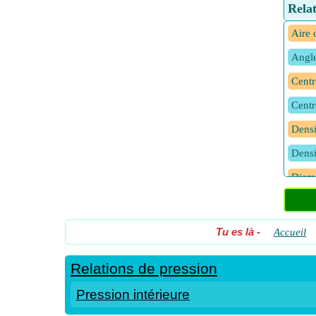
Relat
Aire 
Angle
Centr
Centr
Densi
Densi
Diamè
Diamè
Haute
Tu es là
-
Accueil
Relations de pression
Haute
Pression intérieure
Haute