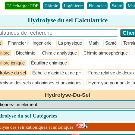
Télécharger PDF
Chimie
Ingénierie
Financier
Santé
Mat
Hydrolyse du sel Calculatrice
e
Financier
Ingénierie
La physique
Math
Santé
Terrai
ilibre
Biochimie
Chimie analytique
Chimie atmosphérique
ilibre ionique
Équilibre chimique
rolyse du sel
Échelle d'acidité et de pH
Force relative de deux 
rolyse des sels cationiques et anioniques
Hydrolyse pour acide fai
Hydrolyse-Du-Sel
rolyse du sel Catégories
lyse des sels cationiques et anioniques