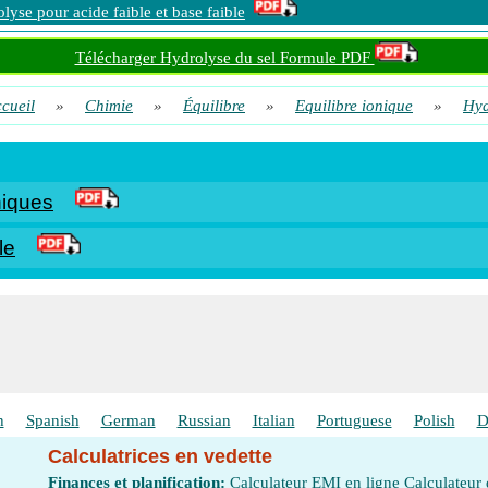
lyse pour acide faible et base faible
Télécharger Hydrolyse du sel Formule PDF
cueil
»
Chimie
»
Équilibre
»
Equilibre ionique
»
Hyd
niques
le
h
Spanish
German
Russian
Italian
Portuguese
Polish
D
Calculatrices en vedette
Finances et planification:
Calculateur EMI en ligne
Calculateur