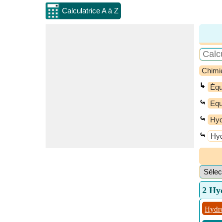
Calculatrice A à Z
Chimi
↳
Équ
⤿
Equ
⤿
Hyd
⤿
Hyd
2 Hyd
Hydro