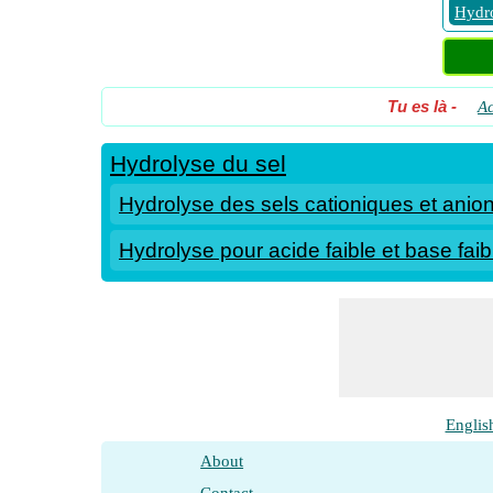
Hydro
Tu es là
-
Ac
Hydrolyse du sel
Hydrolyse des sels cationiques et anio
Hydrolyse pour acide faible et base faib
Englis
About