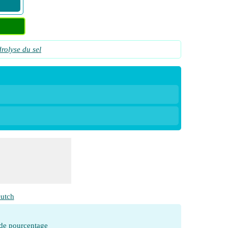
rolyse du sel
utch
 de pourcentage