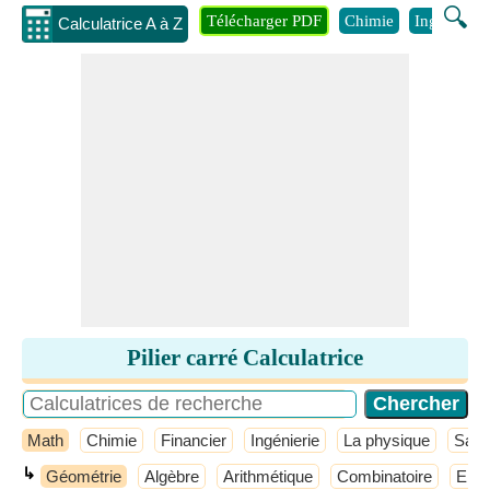
🔍
Télécharger PDF
Chimie
Ingénierie
Calculatrice A à Z
Pilier carré Calculatrice
Math
Chimie
Financier
Ingénierie
La physique
Sant
↳
Géométrie
Algèbre
Arithmétique
Combinatoire
Ense