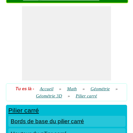
Tu es là
-
Accueil
»
Math
»
Géométrie
»
Géométrie 3D
»
Pilier carré
Pilier carré
Bords de base du pilier carré