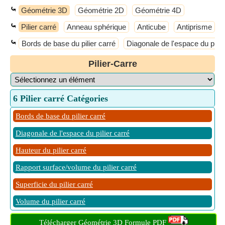
⤿
Géométrie 3D
Géométrie 2D
Géométrie 4D
⤿
Pilier carré
Anneau sphérique
Anticube
Antiprisme
⤿
Bords de base du pilier carré
Diagonale de l'espace du pilie
Pilier-Carre
6 Pilier carré Catégories
Bords de base du pilier carré
Diagonale de l'espace du pilier carré
Hauteur du pilier carré
Rapport surface/volume du pilier carré
Superficie du pilier carré
Volume du pilier carré
Télécharger Géométrie 3D Formule PDF