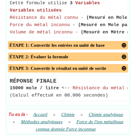
Cette formule utilise
3
Variables
Variables utilisées
Résistance du métal connu
-
(Mesuré en Mole pa
Force du métal inconnu
-
(Mesuré en Mole par m
Volume de métal inconnu
-
(Mesuré en Mètre cub
ÉTAPE 1: Convertir les entrées en unité de base
ÉTAPE 2: Évaluer la formule
ÉTAPE 3: Convertir le résultat en unité de sortie
RÉPONSE FINALE
15000 mole / litre
<--
Résistance du métal con
(Calcul effectué en 00.006 secondes)
Tu es là
-
Accueil
»
Chimie
»
Chimie analytique
»
Méthodes analytiques
»
Force de l'ion métallique
connue donnée Force inconnue