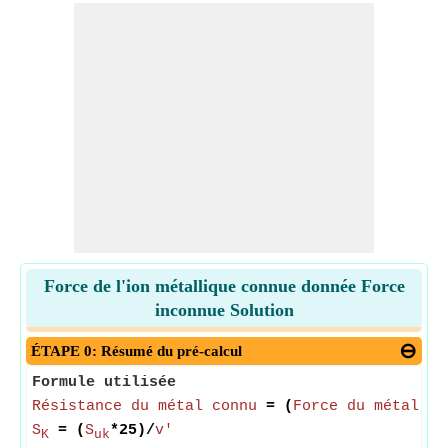
Force de l'ion métallique connue donnée Force
inconnue Solution
ÉTAPE 0: Résumé du pré-calcul
Formule utilisée
Résistance du métal connu
= (
Force du métal in
S
= (
S
*25)/
v′
K
uk