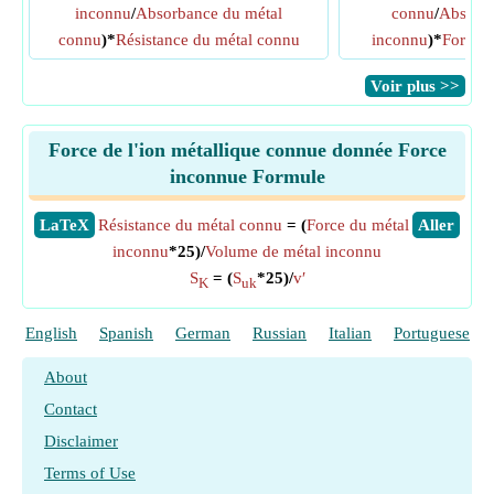
inconnu
/
Absorbance du métal
connu
/
Absorba
connu
)*
Résistance du métal connu
inconnu
)*
Force 
​Voir plus >>
Force de l'ion métallique connue donnée Force
inconnue Formule
​LaTeX
Résistance du métal connu
= (
Force du métal
​Aller
inconnu
*25)/
Volume de métal inconnu
S
= (
S
*25)/
v′
K
uk
English
Spanish
German
Russian
Italian
Portuguese
About
Contact
Disclaimer
Terms of Use