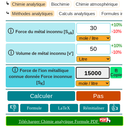
↳
Chimie analytique
Biochimie
Chimie atmosphérique
C
⤿
Méthodes analytiques
Calculs analytiques
Formules impor
+10%
ⓘ
-10%
Force du métal inconnu [S
]
uk
+10%
ⓘ
-10%
Volume de métal inconnu [v′]
ⓘ
Force de l'ion métallique
⎘
Copie
connue donnée Force inconnue
[S
]
K
Pas
👎
👍
Formule
LaTeX
Réinitialiser
Télécharger Chimie analytique Formule PDF