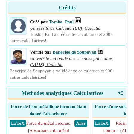
Crédits
Créé par
Torsha_Paul
Université de Calcutta
(UC)
,
Calcutta
Torsha_Paul a créé cette calculatrice et 200+
autres calculatrices!
Vérifié par
Banerjee de Soupayan
Université nationale des sciences judiciaires
(NUJS)
,
Calcutta
Banerjee de Soupayan a validé cette calculatrice et 900+
autres calculatrices!
Méthodes analytiques Calculatrices
<
Force de l'ion métallique inconnu étant
Force d'une solution
donné l'absorbance
inco
​ LaTeX
Force du métal inconnu
=
​ Aller
​ LaTeX
Résistanc
(
Absorbance du métal
connu
= (
Absor