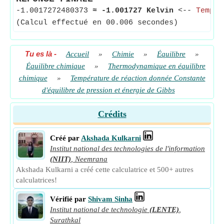
-1.0017272480373
≈
-1.001727 Kelvin
<--
Tempér
(Calcul effectué en 00.006 secondes)
Tu es là
-
Accueil
»
Chimie
»
Équilibre
»
Équilibre chimique
»
Thermodynamique en équilibre
chimique
»
Température de réaction donnée Constante
d'équilibre de pression et énergie de Gibbs
Crédits
Créé par
Akshada Kulkarni
Institut national des technologies de l'information
(NIIT)
,
Neemrana
Akshada Kulkarni a créé cette calculatrice et 500+ autres
calculatrices!
Vérifié par
Shivam Sinha
Institut national de technologie
(LENTE)
,
Surathkal