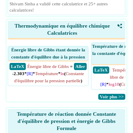
Shivam Sinha a validé cette calculatrice et 25+ autres
calculatrices!
Thermodynamique en équilibre chimique
<
Calculatrices
Température de réac
Énergie libre de Gibbs étant donnée la
la constante d'équilib
constante d'équilibre due à la pression
Gib
​ LaTeX
Énergie libre de Gibbs
=
​ Aller
​ LaTeX
Températu
-2.303*
[R]
*
Température
*
ln
(
Constante
libre de Gib
d'équilibre pour la pression partielle
)
[R]
*
log10
(
Consta
​Voir plus >>
Température de réaction donnée Constante
d'équilibre de pression et énergie de Gibbs
Formule