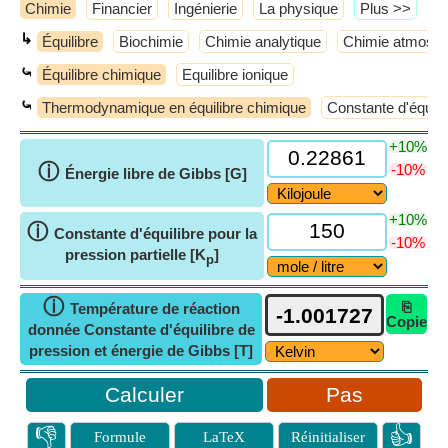
Chimie
Financier
Ingénierie
La physique
​Plus >>
↳
Équilibre
Biochimie
Chimie analytique
Chimie atmosph
⤿
Équilibre chimique
Equilibre ionique
⤿
Thermodynamique en équilibre chimique
Constante d'équili
+10%
ⓘ
-10%
Énergie libre de Gibbs [G]
+10%
ⓘ
Constante d'équilibre pour la
-10%
pression partielle [K
]
p
ⓘ
⎘
Température de réaction
Copie
donnée Constante d'équilibre de
pression et énergie de Gibbs [T]
Pas
👎
👍
Formule
LaTeX
Réinitialiser