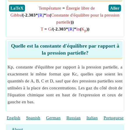
​LaTeX
Température
=
Énergie libre de
​Aller
Gibbs
/(-2.303*
[R]
*
ln
(
Constante d'équilibre pour la pression
partielle
))
T
=
G
/(-2.303*
[R]
*
ln
(
K
))
p
Quelle est la constante d'équilibre par rapport à
la pression partielle?
Kp, constante d'équilibre par rapport à la pression partielle, a
exactement le même format que Kc, quelles que soient les
quantités de A, B, C et D, sauf que des pressions partielles sont
utilisées à la place des concentrations. Les gaz du côté droit de
l'équation chimique sont en haut de l'expression et ceux de
gauche en bas.
English
Spanish
German
Russian
Italian
Portuguese
About