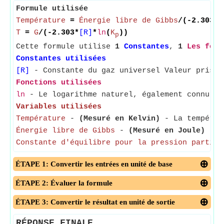
Formule utilisée
Température
=
Énergie libre de Gibbs
/(-2.303*
[
T
=
G
/(-2.303*
[R]
*
ln
(
K
))
p
Cette formule utilise
1
Constantes
,
1
Les fonc
Constantes utilisées
[R]
- Constante du gaz universel Valeur prise 
Fonctions utilisées
ln
- Le logarithme naturel, également connu so
Variables utilisées
Température
-
(Mesuré en Kelvin)
- La températu
Énergie libre de Gibbs
-
(Mesuré en Joule)
- L'
Constante d'équilibre pour la pression partiel
ÉTAPE 1: Convertir les entrées en unité de base
ÉTAPE 2: Évaluer la formule
ÉTAPE 3: Convertir le résultat en unité de sortie
RÉPONSE FINALE