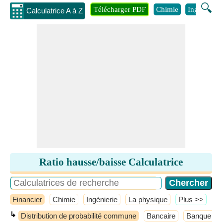
🔍
Télécharger PDF
Chimie
Ingénierie
Calculatrice A à Z
Ratio hausse/baisse Calculatrice
Financier
Chimie
Ingénierie
La physique
​Plus >>
↳
Distribution de probabilité commune
Bancaire
Banque d'i