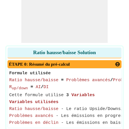
Ratio hausse/baisse Solution
ÉTAPE 0: Résumé du pré-calcul
Formule utilisée
Ratio hausse/baisse
=
Problèmes avancés
/
Problè
R
=
AI
/
DI
up/down
Cette formule utilise
3
Variables
Variables utilisées
Ratio hausse/baisse
- Le ratio Upside/Downside 
Problèmes avancés
- Les émissions en progressi
Problèmes en déclin
- Les émissions en baisse c