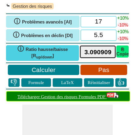
⤿
Gestion des risques
+10%
ⓘ
Problèmes avancés [AI]
-10%
+10%
ⓘ
Problèmes en déclin [DI]
-10%
ⓘ
Ratio hausse/baisse
⎘
Copie
[R
]
up/down
Pas
👎
👍
Formule
LaTeX
Réinitialiser
Télécharger Gestion des risques Formules PDF