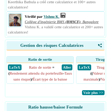
Keerthika Bathula a créé cette calculatrice et 100+ autres
calculatrices!
Vérifié par
Vishnu K.
Collège d'ingénierie BMS
(BMSCE)
,
Bangalore
Vishnu K. a validé cette calculatrice et 200+ autres
calculatrices!
Gestion des risques Calculatrices
<
Ratio de sortie
Tirage 
​ LaTeX
Ratio de sortie
=
​ Aller
​ LaTeX
Tirage 
(
Rendement attendu du portefeuille
-
Taux
((
Valeur min
sans risque
)/
Écart type de la baisse
maximale
)/
Valeu
​Voir plus >>
Ratio hausse/baisse Formule