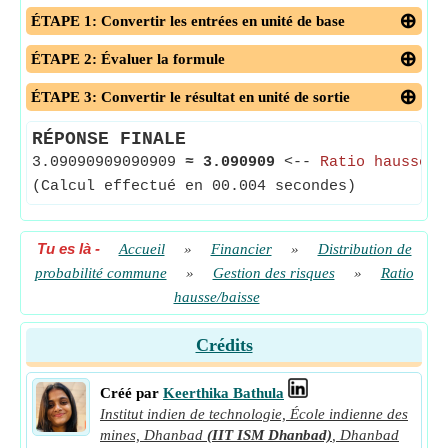
ÉTAPE 1: Convertir les entrées en unité de base
ÉTAPE 2: Évaluer la formule
ÉTAPE 3: Convertir le résultat en unité de sortie
RÉPONSE FINALE
3.09090909090909
≈
3.090909
<--
Ratio hausse/b
(Calcul effectué en 00.004 secondes)
Tu es là
-
Accueil
»
Financier
»
Distribution de
probabilité commune
»
Gestion des risques
»
Ratio
hausse/baisse
Crédits
Créé par
Keerthika Bathula
Institut indien de technologie, École indienne des
mines, Dhanbad
(IIT ISM Dhanbad)
,
Dhanbad