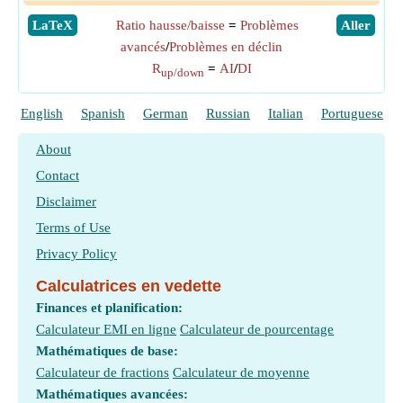
​LaTeX
Ratio hausse/baisse
=
Problèmes
​Aller
avancés
/
Problèmes en déclin
R
=
AI
/
DI
up/down
English
Spanish
German
Russian
Italian
Portuguese
About
Contact
Disclaimer
Terms of Use
Privacy Policy
Calculatrices en vedette
Finances et planification:
Calculateur EMI en ligne
Calculateur de pourcentage
Mathématiques de base:
Calculateur de fractions
Calculateur de moyenne
Mathématiques avancées: