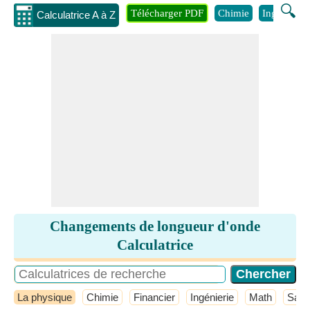
🔍
Télécharger PDF
Chimie
Ingénierie
Calculatrice A à Z
Changements de longueur d'onde
Calculatrice
La physique
Chimie
Financier
Ingénierie
Math
Sant