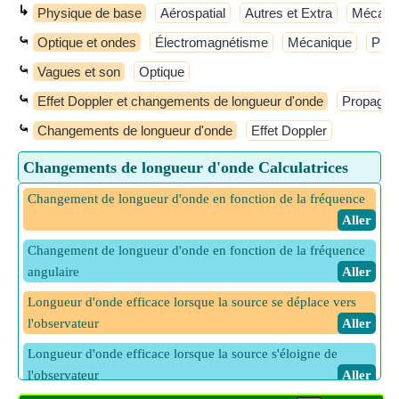
↳
Physique de base
Aérospatial
Autres et Extra
Mécani
⤿
Optique et ondes
Électromagnétisme
Mécanique
Phys
⤿
Vagues et son
Optique
⤿
Effet Doppler et changements de longueur d'onde
Propagati
⤿
Changements de longueur d'onde
Effet Doppler
Changements de longueur d'onde Calculatrices
Changement de longueur d'onde en fonction de la fréquence
​ Aller
Changement de longueur d'onde en fonction de la fréquence
angulaire
​ Aller
Longueur d'onde efficace lorsque la source se déplace vers
l'observateur
​ Aller
Longueur d'onde efficace lorsque la source s'éloigne de
l'observateur
​ Aller