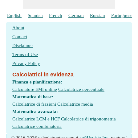
English
Spanish
French
German
Russian
Portuguese
About
Contact
Disclaimer
Terms of Use
Privacy Policy
Calcolatrici in evidenza
Finanza e pianificazione:
Calcolatore EMI online
Calcolatrice percentuale
Matematica di base:
Calcolatrice di frazioni
Calcolatrice media
Matematica avanzata:
Calcolatrice LCM e HCF
Calcolatrice di trigonometria
Calcolatrice combinatoria
© 2016-2026 calculatoratoz.com A
softUsvista Inc.
venture!