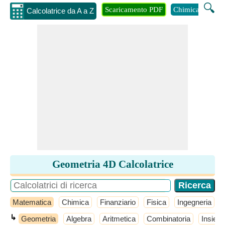
🔍
Scaricamento PDF
Chimica
Inge
Calcolatrice da A a Z
Geometria 4D Calcolatrice
Matematica
Chimica
Finanziario
Fisica
Ingegneria
↳
Geometria
Algebra
Aritmetica
Combinatoria
Insiemi