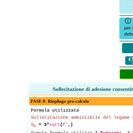
ⓘ
per 
defo

Sollecitazione di adesione consent
FASE 0: Riepilogo pre-calcolo
Formula utilizzata
Sollecitazione ammissibile del legame
S
= 3*
sqrt
(
f'
)
b
c