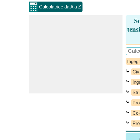
Calcolatrice da A a Z
So
tens
Ingegn
↳
Civi
⤿
Ing
⤿
Str
⤿
Pro
⤿
Col
⤿
Pro