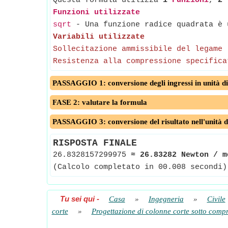
Questa formula utilizza
1
Funzioni
,
2
Funzioni utilizzate
sqrt
- Una funzione radice quadrata è u
Variabili utilizzate
Sollecitazione ammissibile del legame
Resistenza alla compressione specifica
PASSAGGIO 1: conversione degli ingressi in unità di
FASE 2: valutare la formula
PASSAGGIO 3: conversione del risultato nell'unità d
RISPOSTA FINALE
26.8328157299975
≈
26.83282 Newton / m
(Calcolo completato in 00.008 secondi)
Tu sei qui
-
Casa
»
Ingegneria
»
Civile
corte
»
Progettazione di colonne corte sotto compr