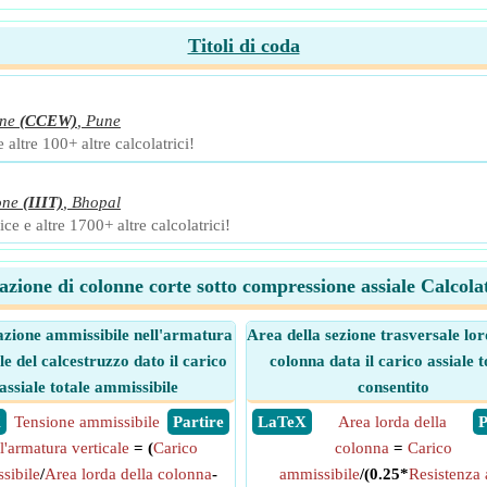
Titoli di coda
nne
(CCEW)
,
Pune
altre 100+ altre calcolatrici!
one
(IIIT)
,
Bhopal
ce e altre 1700+ altre calcolatrici!
azione di colonne corte sotto compressione assiale Calcolat
tazione ammissibile nell'armatura
Area della sezione trasversale lor
le del calcestruzzo dato il carico
colonna data il carico assiale t
assiale totale ammissibile
consentito
X
Tensione ammissibile
​ Partire
​ LaTeX
Area lorda della
​
l'armatura verticale
= (
Carico
colonna
=
Carico
sibile
/
Area lorda della colonna
-
ammissibile
/(0.25*
Resistenza 