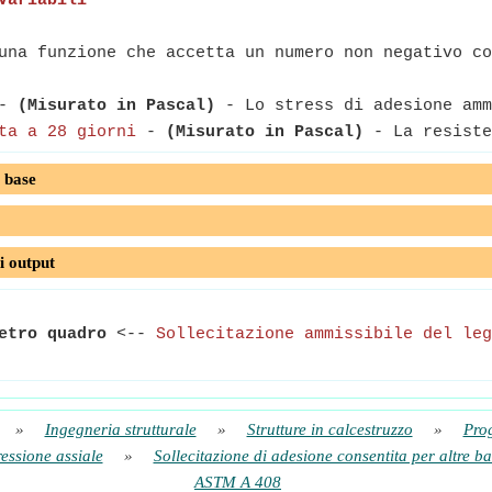
Variabili
na funzione che accetta un numero non negativo co
-
(Misurato in Pascal)
- Lo stress di adesione amm
ta a 28 giorni
-
(Misurato in Pascal)
- La resiste
 base
i output
etro quadro
<--
Sollecitazione ammissibile del leg
»
Ingegneria strutturale
»
Strutture in calcestruzzo
»
Prog
essione assiale
»
Sollecitazione di adesione consentita per altre b
ASTM A 408