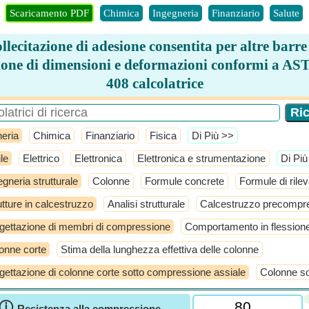
Scaricamento PDF
Chimica
Ingegneria
Finanziario
Salute
llecitazione di adesione consentita per altre barre
ione di dimensioni e deformazioni conformi a A
408 calcolatrice
eria
Chimica
Finanziario
Fisica
​Di Più >>
le
Elettrico
Elettronica
Elettronica e strumentazione
​Di Pi
egneria strutturale
Colonne
Formule concrete
Formule di ril
utture in calcestruzzo
Analisi strutturale
Calcestruzzo precompr
gettazione di membri di compressione
Comportamento in flession
onne corte
Stima della lunghezza effettiva delle colonne
gettazione di colonne corte sotto compressione assiale
Colonne sot
ⓘ
Resistenza alla compressione