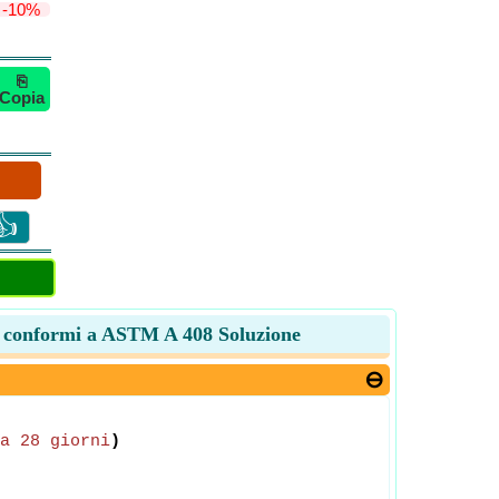
-10%
⎘
Copia
👍
oni conformi a ASTM A 408 Soluzione
a 28 giorni
)