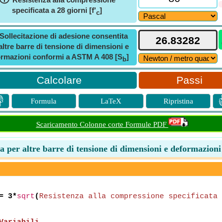
specificata a 28 giorni [f'
]
c
Sollecitazione di adesione consentita
altre barre di tensione di dimensioni e
rmazioni conformi a ASTM A 408 [S
]
b
Passi

Formula
LaTeX
Ripristina
Scaricamento Colonne corte Formule PDF
ita per altre barre di tensione di dimensioni e deformazi
= 3*
sqrt
(
Resistenza alla compressione specificata 