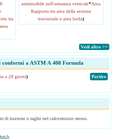
28
ammissibile nell'armatura verticale
*
Area
e
Rapporto tra area della sezione
rto tra
trasversale e area lorda
)
 area
​Vedi altro >>
ioni conformi a ASTM A 408 Formula
ta a 28 giorni
)
​Partire
ni di trazione o taglio nel calcestruzzo stesso.
utch