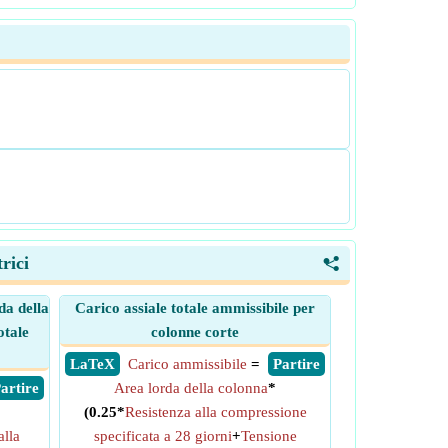
rici
<
da della
Carico assiale totale ammissibile per
otale
colonne corte
​ LaTeX
Carico ammissibile
=
​ Partire
 Partire
Area lorda della colonna
*
(0.25*
Resistenza alla compressione
alla
specificata a 28 giorni
+
Tensione