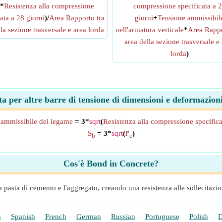
5*
Resistenza alla compressione
compressione specificata a 
ata a 28 giorni
)/
Area Rapporto tra
giorni
+
Tensione ammissibil
la sezione trasversale e area lorda
nell'armatura verticale
*
Area Rappo
area della sezione trasversale e
lorda
)
tita per altre barre di tensione di dimensioni e deformaz
 ammissibile del legame
= 3*
sqrt
(
Resistenza alla compressione specifica
S
= 3*
sqrt
(
f'
)
b
c
Cos'è Bond in Concrete?
la pasta di cemento e l'aggregato, creando una resistenza alle sollecitazio
h
Spanish
French
German
Russian
Portuguese
Polish
D