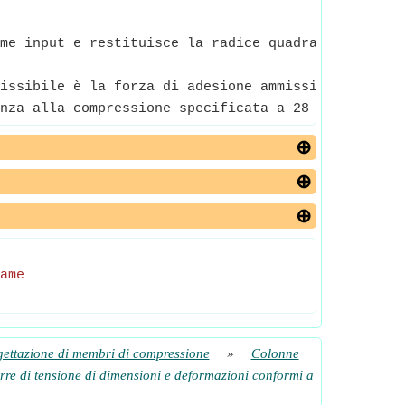
me input e restituisce la radice quadrata del nume
issibile è la forza di adesione ammissibile per un
nza alla compressione specificata a 28 giorni è la
ame
ettazione di membri di compressione
»
Colonne
arre di tensione di dimensioni e deformazioni conformi a