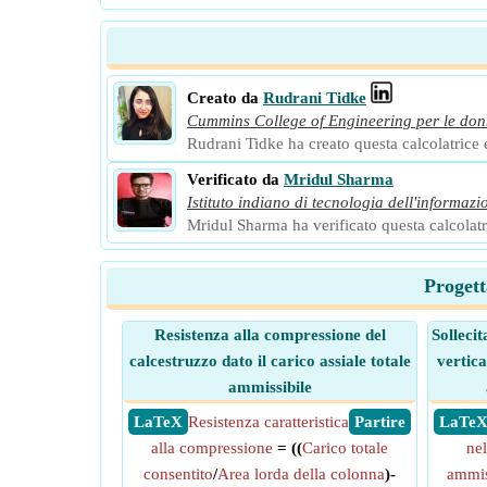
Creato da
Rudrani Tidke
Cummins College of Engineering per le do
Rudrani Tidke ha creato questa calcolatrice e 
Verificato da
Mridul Sharma
Istituto indiano di tecnologia dell'informazi
Mridul Sharma ha verificato questa calcolatri
Progett
Resistenza alla compressione del
Solleci
calcestruzzo dato il carico assiale totale
vertica
ammissibile
​ LaTeX
Resistenza caratteristica
​ Partire
​ LaTe
alla compressione
= ((
Carico totale
nel
consentito
/
Area lorda della colonna
)-
ammis