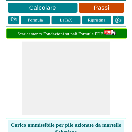
Passi
👎
👍
Formula
LaTeX
Ripristina
Scaricamento Fondazioni su pali Formule PDF
Carico ammissibile per pile azionate da martello