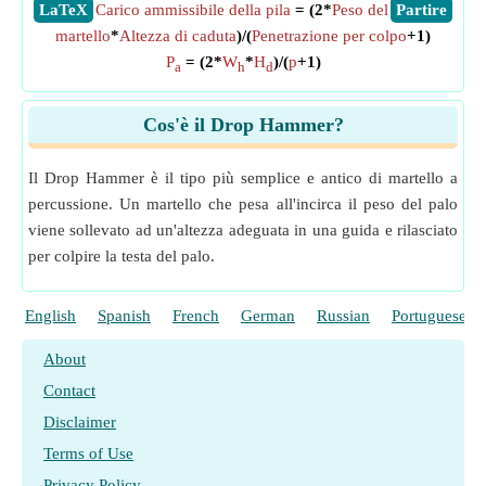
​LaTeX
Carico ammissibile della pila
= (2*
Peso del
​Partire
martello
*
Altezza di caduta
)/(
Penetrazione per colpo
+1)
P
= (2*
W
*
H
)/(
p
+1)
a
h
d
Cos'è il Drop Hammer?
Il Drop Hammer è il tipo più semplice e antico di martello a
percussione. Un martello che pesa all'incirca il peso del palo
viene sollevato ad un'altezza adeguata in una guida e rilasciato
per colpire la testa del palo.
English
Spanish
French
German
Russian
Portuguese
About
Contact
Disclaimer
Terms of Use
Privacy Policy