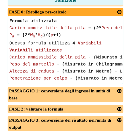
Soluzione
FASE 0: Riepilogo pre-calcolo
Formula utilizzata
Carico ammissibile della pila
= (2*
Peso del ma
P
= (2*
W
*
H
)/(
p
+1)
a
h
d
Questa formula utilizza
4
Variabili
Variabili utilizzate
Carico ammissibile della pila
-
(Misurato in C
Peso del martello
-
(Misurato in Chilogrammo)
-
Altezza di caduta
-
(Misurato in Metro)
- L'alt
Penetrazione per colpo
-
(Misurato in Metro)
- 
PASSAGGIO 1: conversione degli ingressi in unità di
base
FASE 2: valutare la formula
PASSAGGIO 3: conversione del risultato nell'unità di
output