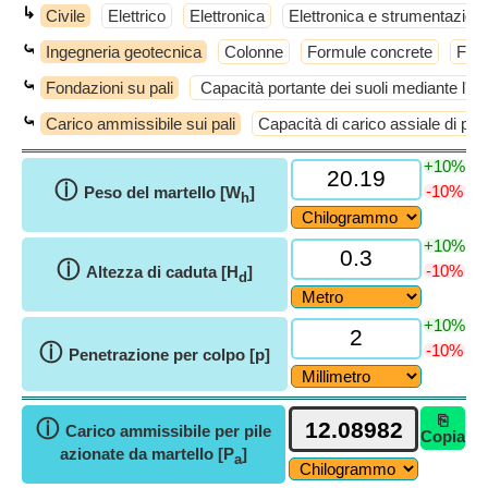
↳
Civile
Elettrico
Elettronica
Elettronica e strumentazion
⤿
Ingegneria geotecnica
Colonne
Formule concrete
Form
⤿
Fondazioni su pali
Capacità portante dei suoli mediante l'an
⤿
Carico ammissibile sui pali
Capacità di carico assiale di pali 
+10%
ⓘ
-10%
Peso del martello [W
]
h
+10%
ⓘ
-10%
Altezza di caduta [H
]
d
+10%
ⓘ
-10%
Penetrazione per colpo [p]
⎘
ⓘ
Carico ammissibile per pile
Copia
azionate da martello [P
]
a