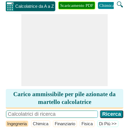
🔍
Scaricamento PDF
Chimica
Inge
Calcolatrice da A a Z
Carico ammissibile per pile azionate da
martello calcolatrice
Ingegneria
Chimica
Finanziario
Fisica
​Di Più >>