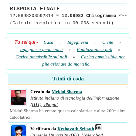
RISPOSTA FINALE
12.0898203592814
≈
12.08982 Chilogrammo
<--
Ca
(Calcolo completato in 00.008 secondi)
Tu sei qui
-
Casa
»
Ingegneria
»
Civile
»
Ingegneria geotecnica
»
Fondazioni su pali
»
Carico ammissibile sui pali
»
Carico ammissibile per
pile azionate da martello
Titoli di coda
Creato da
Mridul Sharma
Istituto indiano di tecnologia dell'informazione
(IIIT)
,
Bhopal
Mridul Sharma ha creato questa calcolatrice e altre 200+ altre
calcolatrici!
Verificato da
Kethavath Srinath
Osmania University
(OU)
,
Hyderabad