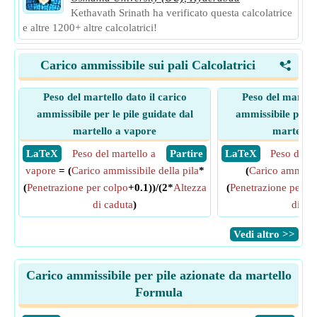
Kethavath Srinath ha verificato questa calcolatrice
e altre 1200+ altre calcolatrici!
Carico ammissibile sui pali Calcolatrici
<
Peso del martello dato il carico
Peso del martell
ammissibile per le pile guidate dal
ammissibile per le
martello a vapore
martello 
​ LaTeX
Peso del martello a
​ Partire
​ LaTeX
Peso del m
vapore
= (
Carico ammissibile della pila
*
(
Carico ammissib
(
Penetrazione per colpo
+0.1))/(2*
Altezza
(
Penetrazione per co
di caduta
)
di ca
​Vedi altro >>
Carico ammissibile per pile azionate da martello
Formula