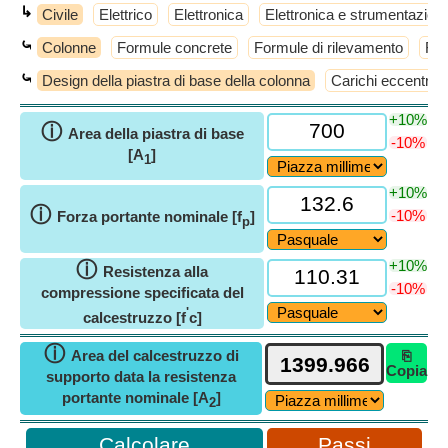
↳
Civile
Elettrico
Elettronica
Elettronica e strumentazion
⤿
Colonne
Formule concrete
Formule di rilevamento
For
⤿
Design della piastra di base della colonna
Carichi eccentrici
+10%
ⓘ
Area della piastra di base
-10%
[A
]
1
+10%
ⓘ
-10%
Forza portante nominale [f
]
p
+10%
ⓘ
Resistenza alla
-10%
compressione specificata del
'
calcestruzzo [f
c]
ⓘ
Area del calcestruzzo di
⎘
Copia
supporto data la resistenza
portante nominale [A
]
2
Passi