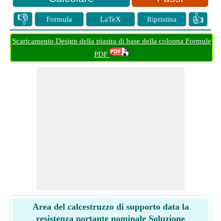
👎
👍
Formula
LaTeX
Ripristina
Scaricamento Design della piastra di base della colonna Formule
PDF
Area del calcestruzzo di supporto data la
resistenza portante nominale Soluzione