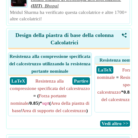
(IIIT)
,
Bhopal
Mridul Sharma ha verificato questa calcolatrice e altre 1700+
altre calcolatrici!
Design della piastra di base della colonna
<
Calcolatrici
Resistenza alla compressione specificata
Resistenza nominal
del calcestruzzo utilizzando la resistenza
​ LaTeX
Forza p
portante nominale
nominale
=
Resistenz
​ LaTeX
Resistenza alla
​ Partire
specific
compressione specificata del calcestruzzo
calcestruzzo
*0.85*
s
= (
Forza portante
del calcestruzzo
/
Ar
nominale
/0.85)*
sqrt
(
Area della piastra di
bas
base
/
Area di supporto del calcestruzzo
)
​Vedi altro >>