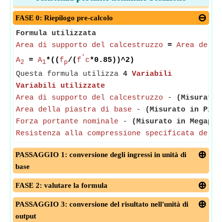
FASE 0: Riepilogo pre-calcolo
Formula utilizzata
Area di supporto del calcestruzzo
=
Area della
'
A
=
A
*((
f
/(
f
c
*0.85))^2)
2
1
p
Questa formula utilizza
4
Variabili
Variabili utilizzate
Area di supporto del calcestruzzo
-
(Misurato 
Area della piastra di base
-
(Misurato in Piaz
Forza portante nominale
-
(Misurato in Megapas
Resistenza alla compressione specificata del c
PASSAGGIO 1: conversione degli ingressi in unità di
base
FASE 2: valutare la formula
PASSAGGIO 3: conversione del risultato nell'unità di
output