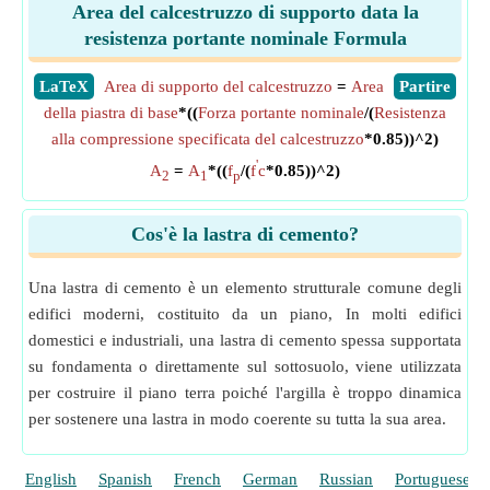
Area del calcestruzzo di supporto data la
resistenza portante nominale Formula
​LaTeX
Area di supporto del calcestruzzo
=
Area
​Partire
della piastra di base
*((
Forza portante nominale
/(
Resistenza
alla compressione specificata del calcestruzzo
*0.85))^2)
'
A
=
A
*((
f
/(
f
c
*0.85))^2)
2
1
p
Cos'è la lastra di cemento?
Una lastra di cemento è un elemento strutturale comune degli
edifici moderni, costituito da un piano, In molti edifici
domestici e industriali, una lastra di cemento spessa supportata
su fondamenta o direttamente sul sottosuolo, viene utilizzata
per costruire il piano terra poiché l'argilla è troppo dinamica
per sostenere una lastra in modo coerente su tutta la sua area.
English
Spanish
French
German
Russian
Portuguese