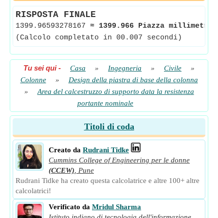
RISPOSTA FINALE
1399.96593278167
≈
1399.966 Piazza millimetric
(Calcolo completato in 00.007 secondi)
Tu sei qui
-
Casa
»
Ingegneria
»
Civile
»
Colonne
»
Design della piastra di base della colonna
»
Area del calcestruzzo di supporto data la resistenza
portante nominale
Titoli di coda
Creato da
Rudrani Tidke
Cummins College of Engineering per le donne
(CCEW)
,
Pune
Rudrani Tidke ha creato questa calcolatrice e altre 100+ altre
calcolatrici!
Verificato da
Mridul Sharma
Istituto indiano di tecnologia dell'informazione