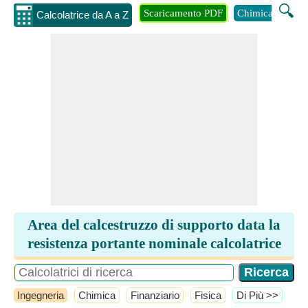
🔍
Scaricamento PDF
Chimica
Inge
Calcolatrice da A a Z
Area del calcestruzzo di supporto data la
resistenza portante nominale calcolatrice
Ingegneria
Chimica
Finanziario
Fisica
​Di Più >>