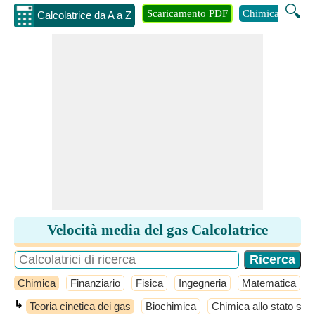
🔍
Scaricamento PDF
Chimica
Inge
Calcolatrice da A a Z
Velocità media del gas Calcolatrice
Chimica
Finanziario
Fisica
Ingegneria
Matematica
↳
Teoria cinetica dei gas
Biochimica
Chimica allo stato soli