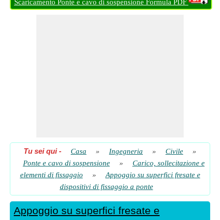
Scaricamento Ponte e cavo di sospensione Formula PDF
Sollecitazione ammissibile del cuscinetto per bulloni ad alta
resistenza
​ Partire
Sollecitazione ammissibile per rulli di espansione e bilancieri
con diametro compreso tra 635 mm e 3175 mm
​ Partire
Sollecitazione ammissibile per rulli di espansione e bilancieri
con diametro fino a 635 mm
​ Partire
Sollecitazione di cuscinetto ammissibile su irrigidimenti fresati
e altre parti in acciaio
​ Partire
Tu sei qui
-
Casa
»
Ingegneria
»
Civile
»
Ponte e cavo di sospensione
»
Carico, sollecitazione e
elementi di fissaggio
»
Appoggio su superfici fresate e
dispositivi di fissaggio a ponte
Appoggio su superfici fresate e