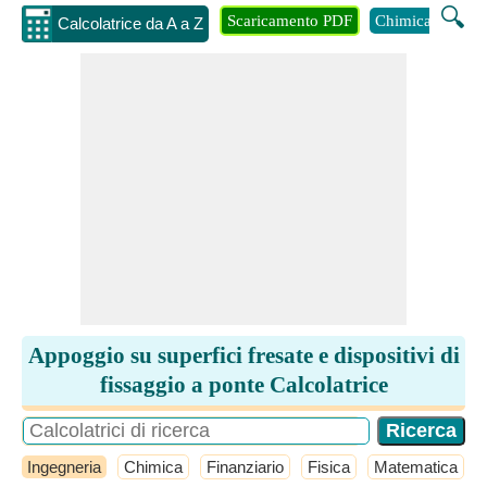
🔍
Scaricamento PDF
Chimica
Inge
Calcolatrice da A a Z
Appoggio su superfici fresate e dispositivi di
fissaggio a ponte Calcolatrice
Ingegneria
Chimica
Finanziario
Fisica
Matematica