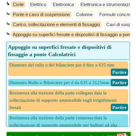
↳
Civile
Elettrico
Elettronica
Elettronica e strumentazion
⤿
Ponte e cavo di sospensione
Colonne
Formule concrete
⤿
Carico, sollecitazione e elementi di fissaggio
Cavi di sospen
⤿
Appoggio su superfici fresate e dispositivi di fissaggio a ponte
Appoggio su superfici fresate e dispositivi di
fissaggio a ponte Calcolatrici
Diametro del rullo o del bilanciere per d fino a 635 mm
​ Partire
Diametro Rullo o Bilanciere per d da 635 a 3125mm
​ Partire
Resistenza alla trazione della parte collegata data la
sollecitazione di supporto ammissibile sugli irrigidimenti
fresati
​ Partire
Resistenza alla trazione della parte connessa data la
sollecitazione di supporto ammissibile per bulloni ad alta
resistenza
​ Partire