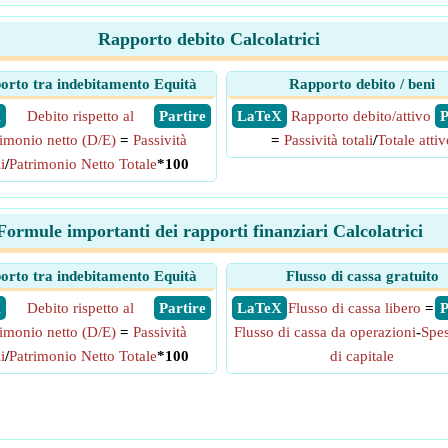
Rapporto debito Calcolatrici
orto tra indebitamento Equità
Rapporto debito / beni
X
Debito rispetto al
​ Partire
​ LaTeX
Rapporto debito/attivo
​
rimonio netto (D/E)
=
Passività
=
Passività totali
/
Totale attiv
i
/
Patrimonio Netto Totale
*100
Formule importanti dei rapporti finanziari Calcolatrici
orto tra indebitamento Equità
Flusso di cassa gratuito
X
Debito rispetto al
​ Partire
​ LaTeX
Flusso di cassa libero
=
​
rimonio netto (D/E)
=
Passività
Flusso di cassa da operazioni
-
Spes
i
/
Patrimonio Netto Totale
*100
di capitale