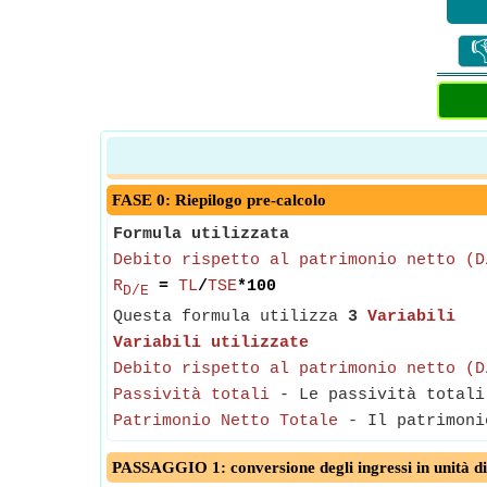

FASE 0: Riepilogo pre-calcolo
Formula utilizzata
Debito rispetto al patrimonio netto (D
R
=
TL
/
TSE
*100
D/E
Questa formula utilizza
3
Variabili
Variabili utilizzate
Debito rispetto al patrimonio netto (D
Passività totali
- Le passività totali
Patrimonio Netto Totale
- Il patrimonio
PASSAGGIO 1: conversione degli ingressi in unità di