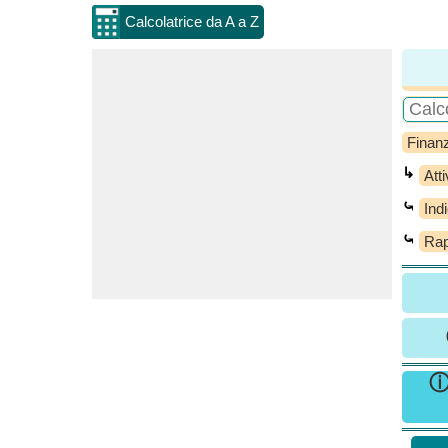
Calcolatrice da A a Z
Finanz
↳
Att
⤿
Indi
⤿
Rap