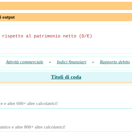
i output
 rispetto al patrimonio netto (D/E)
»
Attività commerciale
»
Indici finanziari
»
Rapporto debito
Titoli di coda
 e altre 600+ altre calcolatrici!
rice e altre 800+ altre calcolatrici!