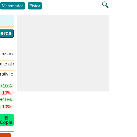
🔍
Matematica
Fisica
anziaria
​Di Più >>
ite al dettaglio
Metriche aziendali
​Di Più >>
rativi e di fatturato
Rapporti di crescita
​Di Più >>
+10%
-10%
+10%
-10%
⎘
Copia