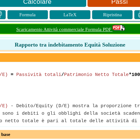
Passi

Formula
LaTeX
Ripristina
Scaricamento Attività commerciale Formula PDF
Rapporto tra indebitamento Equità Soluzione
/E)
=
Passività totali
/
Patrimonio Netto Totale
*100
/E)
- Debito/Equity (D/E) mostra la proporzione tr
 sono i debiti o gli obblighi della società scaden
 netto totale è pari al totale delle attività di 
 base