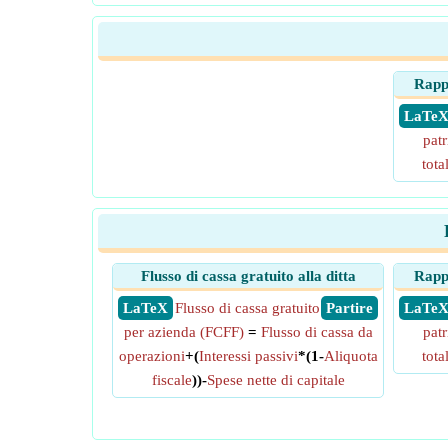
Rapp
​ LaTe
pat
total
Flusso di cassa gratuito alla ditta
Rapp
​ LaTeX
Flusso di cassa gratuito
​ Partire
​ LaTe
per azienda (FCFF)
=
Flusso di cassa da
pat
operazioni
+(
Interessi passivi
*(1-
Aliquota
total
fiscale
))-
Spese nette di capitale