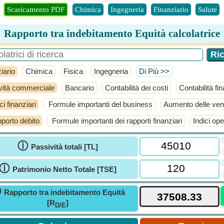
Scaricamento PDF
Chimica
Ingegneria
Finanziario
Salute
Rapporto tra indebitamento Equità calcolatrice
iario
Chimica
Fisica
Ingegneria
​Di Più >>
ività commerciale
Bancario
Contabilità dei costi
Contabilità fin
ci finanziari
Formule importanti del business
Aumento delle vend
porto debito
Formule importanti dei rapporti finanziari
Indici ope
ⓘ
Passività totali [TL]
ⓘ
Patrimonio Netto Totale [TSE]
ⓘ
Rapporto tra indebitamento Equità
[R
]
D/E