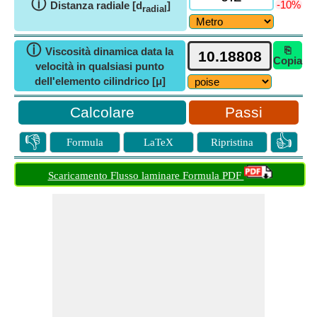
ⓘ
-10%
Distanza radiale [d
]
radial
ⓘ
⎘
Viscosità dinamica data la
Copia
velocità in qualsiasi punto
dell'elemento cilindrico [μ]
Passi
👎
👍
Formula
LaTeX
Ripristina
Scaricamento Flusso laminare Formula PDF