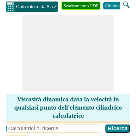
🔍
Scaricamento PDF
Chimica
Inge
Calcolatrice da A a Z
Viscosità dinamica data la velocità in
qualsiasi punto dell'elemento cilindrico
calcolatrice