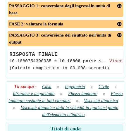
PASSAGGIO 1: conversione degli ingressi in unità di
base
FASE 2: valutare la formula
PASSAGGIO 3: conversione del risultato nell'unità di
output
RISPOSTA FINALE
10.1880754390935
≈
10.18808 poise
<--
Viscosit
(Calcolo completato in 00.008 secondi)
Tu sei qui
-
Casa
»
Ingegneria
»
Civile
»
Idraulica e acquedotto
»
Flusso laminare
»
Flusso
laminare costante in tubi circolari
»
Viscosità dinamica
»
Viscosità dinamica data la velocità in qualsiasi punto
dell'elemento cilindrico
Titoli di coda