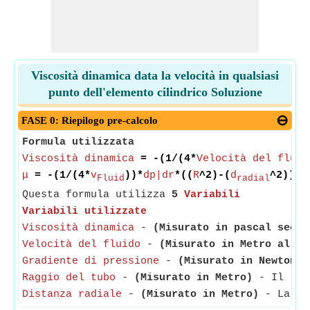
Viscosità dinamica data la velocità in qualsiasi
punto dell'elemento cilindrico Soluzione
FASE 0: Riepilogo pre-calcolo
Formula utilizzata
Viscosità dinamica
= -(1/(4*
Velocità del fluid
μ
= -(1/(4*
v
))*
dp|dr
*((
R
^2)-(
d
^2))
Fluid
radial
Questa formula utilizza
5
Variabili
Variabili utilizzate
Viscosità dinamica
-
(Misurato in pascal secon
Velocità del fluido
-
(Misurato in Metro al se
Gradiente di pressione
-
(Misurato in Newton /
Raggio del tubo
-
(Misurato in Metro)
- Il ragg
Distanza radiale
-
(Misurato in Metro)
- La dis