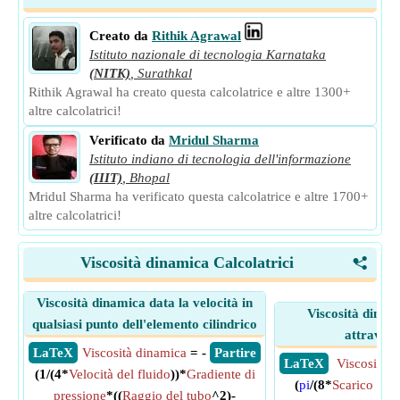
Creato da
Rithik Agrawal
Istituto nazionale di tecnologia Karnataka
(NITK)
,
Surathkal
Rithik Agrawal ha creato questa calcolatrice e altre 1300+
altre calcolatrici!
Verificato da
Mridul Sharma
Istituto indiano di tecnologia dell'informazione
(IIIT)
,
Bhopal
Mridul Sharma ha verificato questa calcolatrice e altre 1700+
altre calcolatrici!
Viscosità dinamica Calcolatrici
<
Viscosità dinamica data la velocità in
Viscosità dinam
qualsiasi punto dell'elemento cilindrico
attravers
​ LaTeX
Viscosità dinamica
= -
​ Partire
​ LaTeX
Viscosità 
(1/(4*
Velocità del fluido
))*
Gradiente di
(
pi
/(8*
Scarico in t
pressione
*((
Raggio del tubo
^2)-