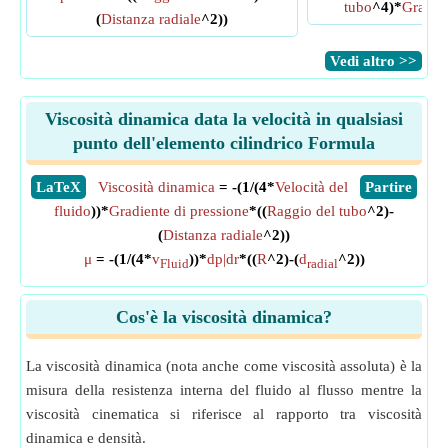
tubo
^4)*
Gradien
(
Distanza radiale
^2))
​Vedi altro >>
Viscosità dinamica data la velocità in qualsiasi
punto dell'elemento cilindrico Formula
​LaTeX
Viscosità dinamica
= -(1/(4*
Velocità del
​Partire
fluido
))*
Gradiente di pressione
*((
Raggio del tubo
^2)-
(
Distanza radiale
^2))
μ
= -(1/(4*
v
))*
dp|dr
*((
R
^2)-(
d
^2))
Fluid
radial
Cos'è la viscosità dinamica?
La viscosità dinamica (nota anche come viscosità assoluta) è la
misura della resistenza interna del fluido al flusso mentre la
viscosità cinematica si riferisce al rapporto tra viscosità
dinamica e densità.