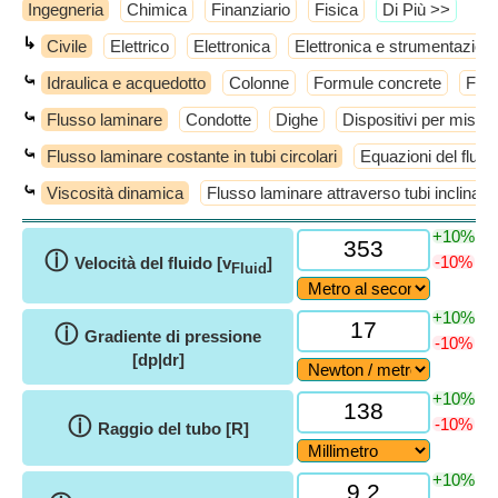
Ingegneria
Chimica
Finanziario
Fisica
​Di Più >>
↳
Civile
Elettrico
Elettronica
Elettronica e strumentazion
⤿
Idraulica e acquedotto
Colonne
Formule concrete
Form
⤿
Flusso laminare
Condotte
Dighe
Dispositivi per misura
⤿
Flusso laminare costante in tubi circolari
Equazioni del fluss
⤿
Viscosità dinamica
Flusso laminare attraverso tubi inclinati
+10%
ⓘ
-10%
Velocità del fluido [v
]
Fluid
+10%
ⓘ
Gradiente di pressione
-10%
[dp|dr]
+10%
ⓘ
-10%
Raggio del tubo [R]
+10%