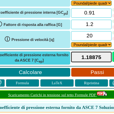
oefficiente di pressione interna [GC
]
pt
ⓘ
Fattore di risposta alla raffica [G]
ⓘ
Pressione di velocità [q]
oefficiente di pressione esterna fornito
da ASCE 7 [C
]
ep
Passi

Formula
LaTeX
Ripristina
Scaricamento Carichi in tensione sul tetto Formule PDF
oefficiente di pressione esterna fornito da ASCE 7 Soluzio