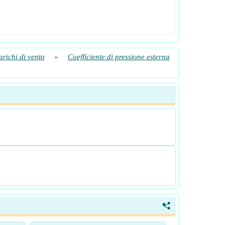
arichi di vento
»
Coefficiente di pressione esterna
<