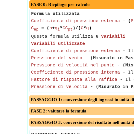
FASE 0: Riepilogo pre-calcolo
Formula utilizzata
Coefficiente di pressione esterna
= (
P
C
= (
p
+
q
*
GC
)/(
G
*
q
)
ep
i
pt
Questa formula utilizza
6
Variabili
Variabili utilizzate
Coefficiente di pressione esterna
- Il 
Pressione del vento
-
(Misurato in Pas
Pressione di velocità nel punto
-
(Mis
Coefficiente di pressione interna
- Il 
Fattore di risposta alla raffica
- Il G
Pressione di velocità
-
(Misurato in P
PASSAGGIO 1: conversione degli ingressi in unità di
FASE 2: valutare la formula
PASSAGGIO 3: conversione del risultato nell'unità d