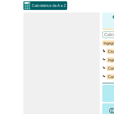
Calcolatrice da A a Z
Ingegn
↳
Civi
⤿
Ing
⤿
Car
⤿
Car