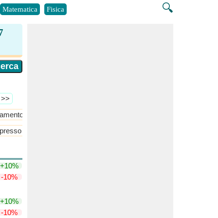
🔍
Matematica
Fisica
7
ù >>
evamento
​Di Più >>
presso
Strutture in calcestruzzo
+10%
-10%
+10%
-10%