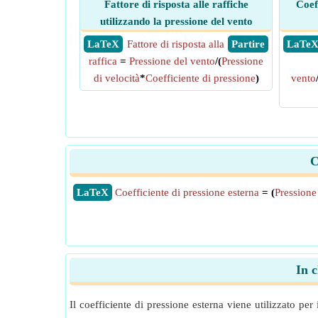
Fattore di risposta alle raffiche
Coef
utilizzando la pressione del vento
​ LaTeX
Fattore di risposta alla
​ Partire
​ LaTe
raffica
=
Pressione del vento
/(
Pressione
di velocità
*
Coefficiente di pressione
)
vento
C
​LaTeX
Coefficiente di pressione esterna
= (
Pressione
In c
Il coefficiente di pressione esterna viene utilizzato per