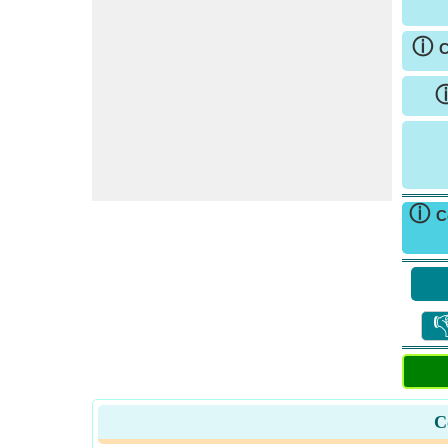
ⓘ
C
ⓘ
C

C