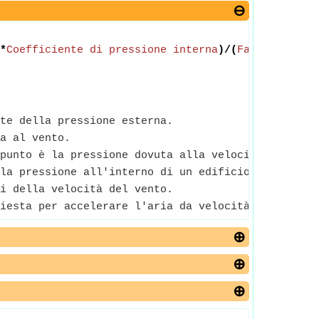
*
Coefficiente di pressione interna
)/(
Fattore di r
te della pressione esterna.
a al vento.
punto è la pressione dovuta alla velocità del vent
la pressione all'interno di un edificio, forse dov
i della velocità del vento.
iesta per accelerare l'aria da velocità zero a una