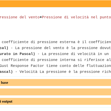
ressione del vento
+
Pressione di velocità nel punto
coefficiente di pressione esterna è il coefficien
cal)
- La pressione del vento è la pressione dovut
urato in Pascal)
- La pressione di velocità in un 
coefficiente di pressione interna si riferisce al
ust Response Factor tiene conto delle fluttuazion
ascal)
- Velocità La pressione è la pressione rich
 base
i output