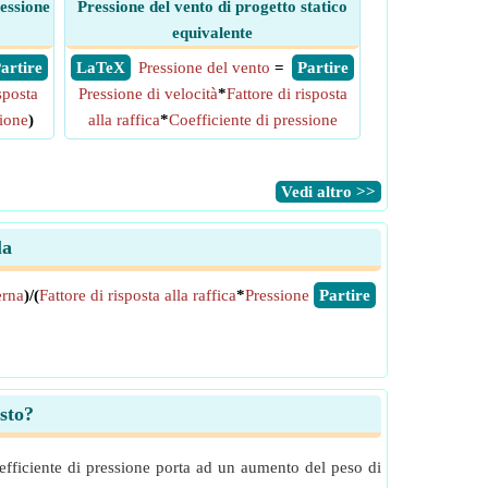
ressione
Pressione del vento di progetto statico
equivalente
 Partire
​ LaTeX
Pressione del vento
=
​ Partire
sposta
Pressione di velocità
*
Fattore di risposta
sione
)
alla raffica
*
Coefficiente di pressione
​Vedi altro >>
la
erna
)/(
Fattore di risposta alla raffica
*
Pressione
​Partire
osto?
 coefficiente di pressione porta ad un aumento del peso di