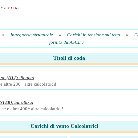
esterna
»
Ingegneria strutturale
»
Carichi in tensione sul tetto
»
C
fornito da ASCE 7
Titoli di coda
one
(IIIT)
,
Bhopal
 altre 200+ altre calcolatrici!
(NITK)
,
Surathkal
ce e altre 400+ altre calcolatrici!
Carichi di vento Calcolatrici