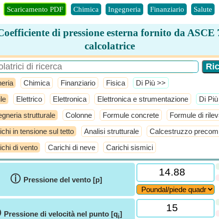
Scaricamento PDF
Chimica
Ingegneria
Finanziario
Salute
Coefficiente di pressione esterna fornito da ASCE 
calcolatrice
eria
Chimica
Finanziario
Fisica
​Di Più >>
le
Elettrico
Elettronica
Elettronica e strumentazione
​Di Pi
egneria strutturale
Colonne
Formule concrete
Formule di ril
ichi in tensione sul tetto
Analisi strutturale
Calcestruzzo precom
ichi di vento
Carichi di neve
Carichi sismici
ⓘ
Pressione del vento [p]
ⓘ
Pressione di velocità nel punto [q
]
i