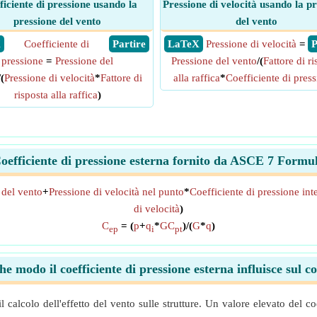
ficiente di pressione usando la
Pressione di velocità usando la p
pressione del vento
del vento
X
Coefficiente di
​ Partire
​ LaTeX
Pressione di velocità
=
​
pressione
=
Pressione del
Pressione del vento
/(
Fattore di ri
/(
Pressione di velocità
*
Fattore di
alla raffica
*
Coefficiente di pres
risposta alla raffica
)
oefficiente di pressione esterna fornito da ASCE 7 Formu
 del vento
+
Pressione di velocità nel punto
*
Coefficiente di pressione int
di velocità
)
C
= (
p
+
q
*
GC
)/(
G
*
q
)
ep
i
pt
he modo il coefficiente di pressione esterna influisce sul c
 il calcolo dell'effetto del vento sulle strutture. Un valore elevato del