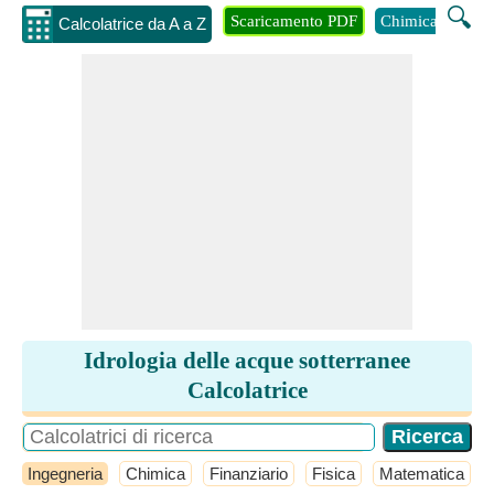
🔍
Scaricamento PDF
Chimica
Inge
Calcolatrice da A a Z
Idrologia delle acque sotterranee
Calcolatrice
Ingegneria
Chimica
Finanziario
Fisica
Matematica