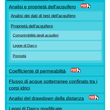
Analisi e proprietà dell'acquifero
Test influenzato dai confini laterali
Analisi dei dati di test dell'acquifero
Trasmissività dell'acquifero
Proprietà dell'acquifero
Comprimibilità degli acquiferi
Legge di Darcy
Porosità
Coefficiente di permeabilità
Flusso di acque sotterranee confinato tra i
corpi idrici
Analisi del drawdown della distanza
Leggi di Darcy modificate