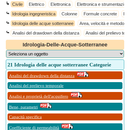
↳
Civile
Elettrico
Elettronica
Elettronica e strumentazion
⤿
Idrologia ingegneristica
Colonne
Formule concrete
For
⤿
Idrologia delle acque sotterranee
Area, velocità e metodo ad
⤿
Analisi del drawdown della distanza
Analisi del prelievo tem
Idrologia-Delle-Acque-Sotterranee
21 Idrologia delle acque sotterranee Categorie
Analisi del drawdown della distanza
Analisi del prelievo temporale
Analisi e proprietà dell'acquifero
Bene, parametri
Capacità specifica
Coefficiente di permeabilità