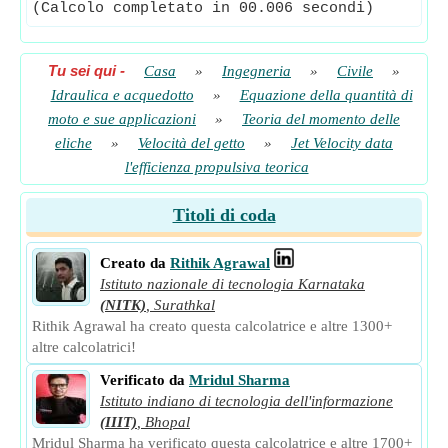
(Calcolo completato in 00.006 secondi)
Tu sei qui
-
Casa
»
Ingegneria
»
Civile
»
Idraulica e acquedotto
»
Equazione della quantità di
moto e sue applicazioni
»
Teoria del momento delle
eliche
»
Velocità del getto
»
Jet Velocity data
l'efficienza propulsiva teorica
Titoli di coda
Creato da
Rithik Agrawal
Istituto nazionale di tecnologia Karnataka
(NITK)
,
Surathkal
Rithik Agrawal ha creato questa calcolatrice e altre 1300+
altre calcolatrici!
Verificato da
Mridul Sharma
Istituto indiano di tecnologia dell'informazione
(IIIT)
,
Bhopal
Mridul Sharma ha verificato questa calcolatrice e altre 1700+