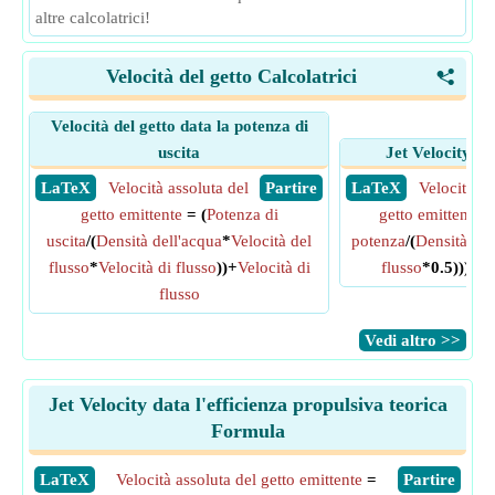
altre calcolatrici!
Velocità del getto Calcolatrici
<
Velocità del getto data la potenza di
uscita
Jet Velocity d
​ LaTeX
Velocità assoluta del
​ Partire
​ LaTeX
Velocità as
getto emittente
= (
Potenza di
getto emittente
uscita
/(
Densità dell'acqua
*
Velocità del
potenza
/(
Densità del
flusso
*
Velocità di flusso
))+
Velocità di
flusso
*0.5)))+
Ve
flusso
​Vedi altro >>
Jet Velocity data l'efficienza propulsiva teorica
Formula
​LaTeX
Velocità assoluta del getto emittente
=
​Partire