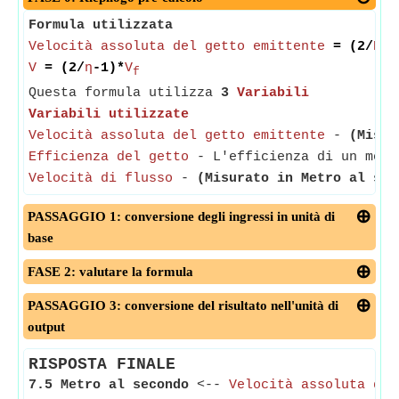
Formula utilizzata
Velocità assoluta del getto emittente
= (2/
Eff
V
= (2/
η
-1)*
V
f
Questa formula utilizza
3
Variabili
Variabili utilizzate
Velocità assoluta del getto emittente
-
(Misur
Efficienza del getto
- L'efficienza di un motor
Velocità di flusso
-
(Misurato in Metro al sec
PASSAGGIO 1: conversione degli ingressi in unità di
base
FASE 2: valutare la formula
PASSAGGIO 3: conversione del risultato nell'unità di
output
RISPOSTA FINALE
7.5 Metro al secondo
<--
Velocità assoluta del