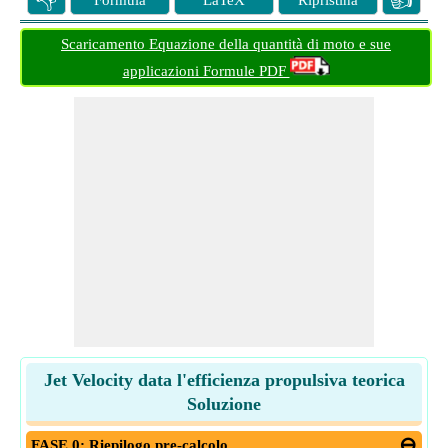
👎
👍
Formula
LaTeX
Ripristina
Scaricamento Equazione della quantità di moto e sue
applicazioni Formule PDF
Jet Velocity data l'efficienza propulsiva teorica
Soluzione
FASE 0: Riepilogo pre-calcolo