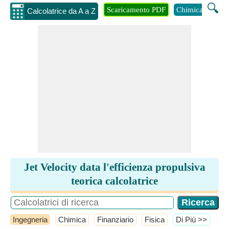
🔍
Scaricamento PDF
Chimica
Inge
Calcolatrice da A a Z
Jet Velocity data l'efficienza propulsiva
teorica calcolatrice
Ingegneria
Chimica
Finanziario
Fisica
​Di Più >>