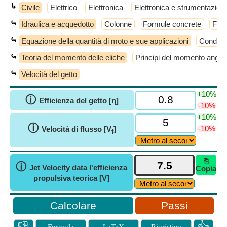
↳
Civile
Elettrico
Elettronica
Elettronica e strumentazion
⤿
Idraulica e acquedotto
Colonne
Formule concrete
Form
⤿
Equazione della quantità di moto e sue applicazioni
Condott
⤿
Teoria del momento delle eliche
Principi del momento angol
⤿
Velocità del getto
+10%
ⓘ
Efficienza del getto [η]
-10%
+10%
ⓘ
-10%
Velocità di flusso [V
]
f
⎘
ⓘ
Jet Velocity data l'efficienza
Copia
propulsiva teorica [V]
Passi