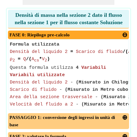
Densità di massa nella sezione 2 dato il flusso
nella sezione 1 per il flusso costante Soluzione
FASE 0: Riepilogo pre-calcolo
Formula utilizzata
Densità del liquido 2
=
Scarico di fluido
/(
Are
ρ
=
Q
/(
A
*
V
)
2
cs
2
Questa formula utilizza
4
Variabili
Variabili utilizzate
Densità del liquido 2
-
(Misurato in Chilogram
Scarico di fluido
-
(Misurato in Metro cubo al
Area della sezione trasversale
-
(Misurato in 
Velocità del fluido a 2
-
(Misurato in Metro a
PASSAGGIO 1: conversione degli ingressi in unità di
base
FASE 2: valutare la formula