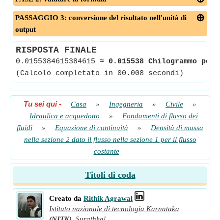
PASSAGGIO 3: conversione del risultato nell'unità di
output
RISPOSTA FINALE
0.0155384615384615
≈
0.015538 Chilogrammo per 
(Calcolo completato in 00.008 secondi)
Tu sei qui
-
Casa
»
Ingegneria
»
Civile
»
Idraulica e acquedotto
»
Fondamenti di flusso dei
fluidi
»
Equazione di continuità
»
Densità di massa
nella sezione 2 dato il flusso nella sezione 1 per il flusso
costante
Titoli di coda
Creato da
Rithik Agrawal
Istituto nazionale di tecnologia Karnataka
(NITK)
,
Surathkal