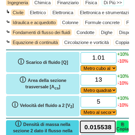
Ingegneria
Chimica
Finanziario
Fisica
​Di Più >>
↳
Civile
Elettrico
Elettronica
Elettronica e strumentazion
⤿
Idraulica e acquedotto
Colonne
Formule concrete
Form
⤿
Fondamenti di flusso dei fluidi
Condotte
Dighe
Disposit
⤿
Equazione di continuità
Circolazione e vorticità
Coppia ese
+10%
ⓘ
-10%
Scarico di fluido [Q]
+10%
ⓘ
Area della sezione
-10%
trasversale [A
]
cs
+10%
ⓘ
-10%
Velocità del fluido a 2 [V
]
2
ⓘ
Densità di massa nella
⎘
Copia
sezione 2 dato il flusso nella