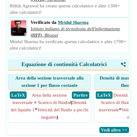
Rithik Agrawal ha creato questa calcolatrice e altre 1300+
altre calcolatrici!
Verificato da
Mridul Sharma
Istituto indiano di tecnologia dell'informazione
(IIIT)
,
Bhopal
Mridul Sharma ha verificato questa calcolatrice e altre 1700+
altre calcolatrici!
Equazione di continuità Calcolatrici
<
Area della sezione trasversale alla
Densità di massa n
sezione 1 per flusso costante
flusso c
​ LaTeX
Area della sezione
​ Partire
​ LaTeX
Densità del 
trasversale
=
Scarico di fluido
/(
Densità
Scarico di fluido
/(
A
del liquido 1
*
Velocità del fluido a picchi
trasversale
*
Velocità
negativi
)
negat
​Vedi altro >>