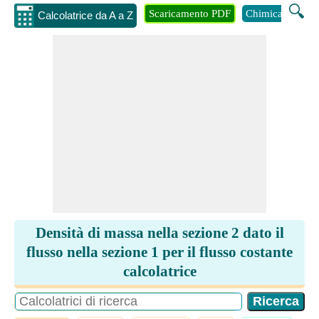
🔍
Scaricamento PDF
Chimica
Inge
Calcolatrice da A a Z
Densità di massa nella sezione 2 dato il
flusso nella sezione 1 per il flusso costante
calcolatrice