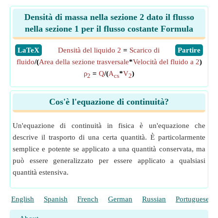
Densità di massa nella sezione 2 dato il flusso
nella sezione 1 per il flusso costante Formula
​LaTeX
Densità del liquido 2
=
Scarico di
​Partire
fluido
/(
Area della sezione trasversale
*
Velocità del fluido a 2
)
ρ
=
Q
/(
A
*
V
)
2
cs
2
Cos'è l'equazione di continuità?
Un'equazione di continuità in fisica è un'equazione che
descrive il trasporto di una certa quantità. È particolarmente
semplice e potente se applicato a una quantità conservata, ma
può essere generalizzato per essere applicato a qualsiasi
quantità estensiva.
English
Spanish
French
German
Russian
Portuguese