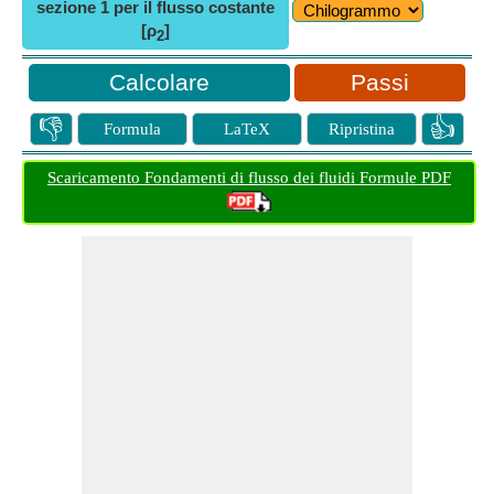
sezione 1 per il flusso costante
[ρ
]
2
Passi
👎
👍
Formula
LaTeX
Ripristina
Scaricamento Fondamenti di flusso dei fluidi Formule PDF