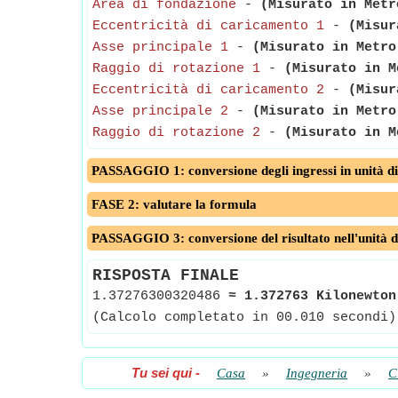
Area di fondazione
-
(Misurato in Metr
Eccentricità di caricamento 1
-
(Misur
Asse principale 1
-
(Misurato in Metro
Raggio di rotazione 1
-
(Misurato in M
Eccentricità di caricamento 2
-
(Misur
Asse principale 2
-
(Misurato in Metro
Raggio di rotazione 2
-
(Misurato in M
PASSAGGIO 1: conversione degli ingressi in unità di
FASE 2: valutare la formula
PASSAGGIO 3: conversione del risultato nell'unità d
RISPOSTA FINALE
1.37276300320486
≈
1.372763 Kilonewton
(Calcolo completato in 00.010 secondi)
Tu sei qui
-
Casa
»
Ingegneria
»
C