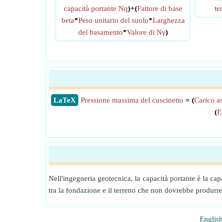
capacità portante Nq
)+(
Fattore di base
te
beta
*
Peso unitario del suolo
*
Larghezza
del basamento
*
Valore di Nγ
)
​LaTeX
Pressione massima del cuscinetto
= (
Carico as
(
E
Nell'ingegneria geotecnica, la capacità portante è la cap
tra la fondazione e il terreno che non dovrebbe produrre
Englis