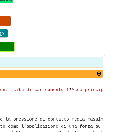
👍
entricità di caricamento 1
*
Asse principale 1
/(
Rag
è la pressione di contatto media massima tra la fo
to come l'applicazione di una forza su una fondazi