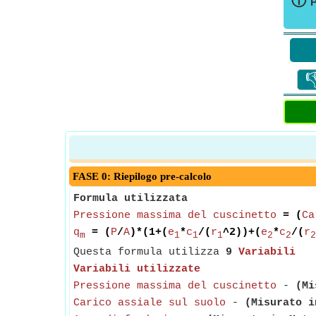
ⓘ
P

FASE 0: Riepilogo pre-calcolo
Formula utilizzata
Pressione massima del cuscinetto
= (
Ca
q
= (
P
/
A
)*(1+(
e
*
c
/(
r
^2))+(
e
*
c
/(
r
m
1
1
1
2
2
2
Questa formula utilizza
9
Variabili
Variabili utilizzate
Pressione massima del cuscinetto
-
(Mi
Carico assiale sul suolo
-
(Misurato i