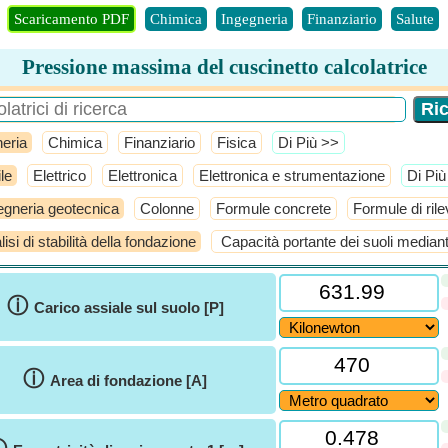
Scaricamento PDF
Chimica
Ingegneria
Finanziario
Salute
Pressione massima del cuscinetto calcolatrice
eria
Chimica
Finanziario
Fisica
​Di Più >>
le
Elettrico
Elettronica
Elettronica e strumentazione
​Di Pi
egneria geotecnica
Colonne
Formule concrete
Formule di ril
isi di stabilità della fondazione
Capacità portante dei suoli mediante
ⓘ
Carico assiale sul suolo [P]
ⓘ
Area di fondazione [A]