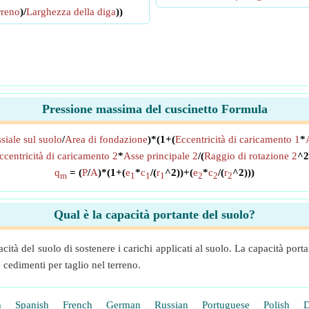
rreno
)/
Larghezza della diga
))
Pressione massima del cuscinetto Formula
siale sul suolo
/
Area di fondazione
)*(1+(
Eccentricità di caricamento 1
*
ccentricità di caricamento 2
*
Asse principale 2
/(
Raggio di rotazione 2
^2
q
= (
P
/
A
)*(1+(
e
*
c
/(
r
^2))+(
e
*
c
/(
r
^2)))
m
1
1
1
2
2
2
Qual è la capacità portante del suolo?
acità del suolo di sostenere i carichi applicati al suolo. La capacità por
 cedimenti per taglio nel terreno.
h
Spanish
French
German
Russian
Portuguese
Polish
D