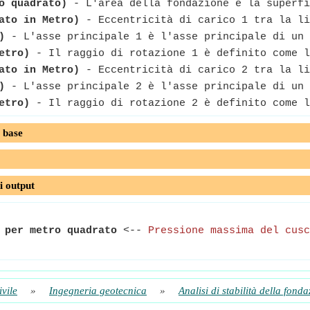
o quadrato)
- L'area della fondazione è la superfi
ato in Metro)
- Eccentricità di carico 1 tra la li
)
- L'asse principale 1 è l'asse principale di un 
etro)
- Il raggio di rotazione 1 è definito come l
ato in Metro)
- Eccentricità di carico 2 tra la li
)
- L'asse principale 2 è l'asse principale di un 
etro)
- Il raggio di rotazione 2 è definito come l
 base
i output
 per metro quadrato
<--
Pressione massima del cusc
ivile
»
Ingegneria geotecnica
»
Analisi di stabilità della fond