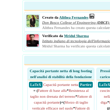
Creato da
Alithea Fernandes
Don Bosco College of Engineering
(DBCE)
Alithea Fernandes ha creato questa calcolatric
Verificato da
Mridul Sharma
Istituto indiano di tecnologia dell'informazi
Mridul Sharma ha verificato questa calcolatri
Capacità portante netta di long footing
Press
nell'analisi di stabilità della fondazione
carico
​ LaTeX
Capacità portante netta
​ Partire
​ LaTe
= (
Fattore di base alfa
*
Resistenza al
cuscin
taglio non drenata del terreno
*
Fattore di
nel
capacità portante
)+(
Sforzo di taglio
diga
*
verticale efficace nel suolo
*
Fattore di
(