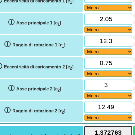
ⓘ
Eccentricità di caricamento 1 [e
]
1
ⓘ
Asse principale 1 [c
]
1
ⓘ
Raggio di rotazione 1 [r
]
1
ⓘ
Eccentricità di caricamento 2 [e
]
2
ⓘ
Asse principale 2 [c
]
2
ⓘ
Raggio di rotazione 2 [r
]
2