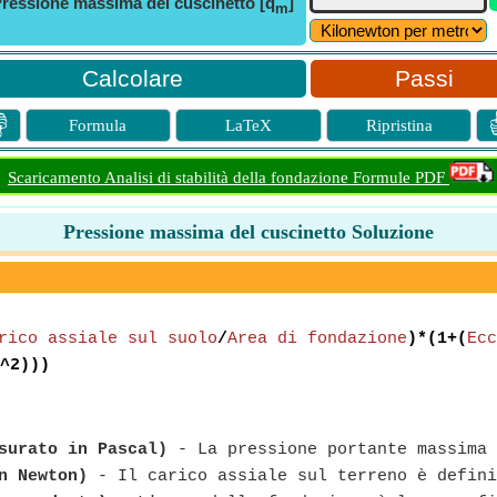
ressione massima del cuscinetto [q
]
m
Passi

Formula
LaTeX
Ripristina
Scaricamento Analisi di stabilità della fondazione Formule PDF
Pressione massima del cuscinetto Soluzione
rico assiale sul suolo
/
Area di fondazione
)*(1+(
Ecc
^2)))
surato in Pascal)
- La pressione portante massima 
n Newton)
- Il carico assiale sul terreno è defini