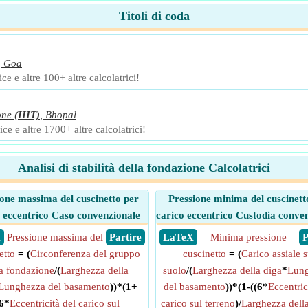
Titoli di coda
,
Goa
e e altre 100+ altre calcolatrici!
one
(IIIT)
,
Bhopal
ce e altre 1700+ altre calcolatrici!
Analisi di stabilità della fondazione Calcolatrici
ione massima del cuscinetto per
Pressione minima del cuscinett
 eccentrico Caso convenzionale
carico eccentrico Custodia conve
X
Pressione massima del
​ Partire
​ LaTeX
Minima pressione
​
etto
= (
Circonferenza del gruppo
cuscinetto
= (
Carico assiale s
la fondazione
/(
Larghezza della
suolo
/(
Larghezza della diga
*
Lun
Lunghezza del basamento
))*(1+
del basamento
))*(1-((6*
Eccentric
(6*
Eccentricità del carico sul
carico sul terreno
)/
Larghezza della