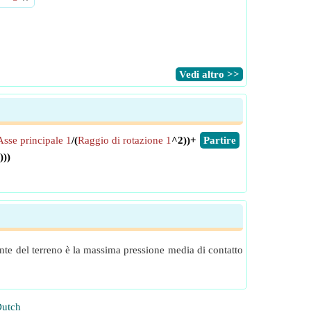
​Vedi altro >>
Asse principale 1
/(
Raggio di rotazione 1
^2))+
​Partire
)))
tante del terreno è la massima pressione media di contatto
utch