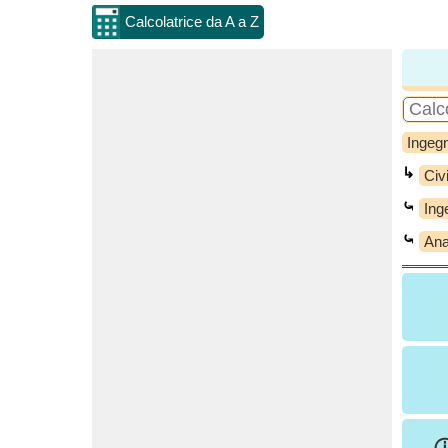
Calcolatrice da A a Z
Ingegn
↳
Civi
⤿
Ing
⤿
Anal