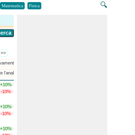
🔍
Matematica
Fisica
ù >>
evamento
​Di Più >>
 l'analisi di Meyerhof
Capacità portante del terreno non coesivo
+10%
-10%
+10%
-10%
+10%