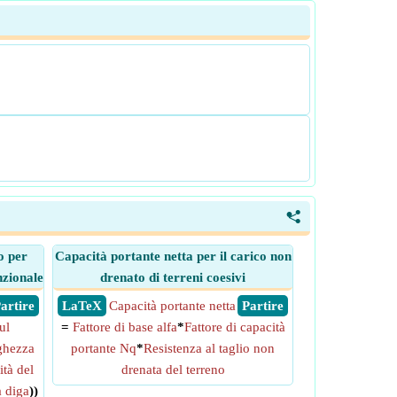
<
o per
Capacità portante netta per il carico non
nzionale
drenato di terreni coesivi
 Partire
​ LaTeX
Capacità portante netta
​ Partire
ul
=
Fattore di base alfa
*
Fattore di capacità
ghezza
portante Nq
*
Resistenza al taglio non
ità del
drenata del terreno
 diga
))