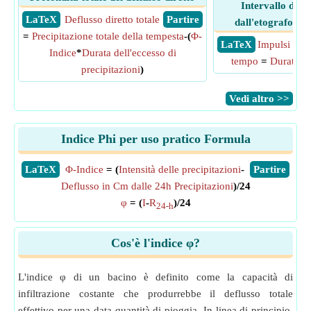
Intervallo di i
​ LaTeX
Deflusso diretto totale
​ Partire
dall'etografo del
=
Precipitazione totale della tempesta
-(
Φ-
​ LaTeX
Impulsi di in
Indice
*
Durata dell'eccesso di
tempo
=
Durata
/
In
precipitazioni
)
​Vedi altro >>
Indice Phi per uso pratico Formula
​LaTeX
Φ-Indice
= (
Intensità delle precipitazioni
-
​Partire
Deflusso in Cm dalle 24h Precipitazioni
)/24
φ
= (
I
-
R
)/24
24-h
Cos'è l'indice φ?
L'indice φ di un bacino è definito come la capacità di
infiltrazione costante che produrrebbe il deflusso totale
effettivo per una data quantità di pioggia. In linea di principio,