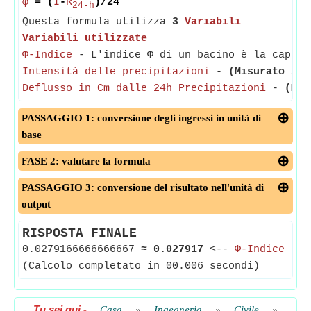
φ
= (
I
-
R
)/24
24-h
Questa formula utilizza
3
Variabili
Variabili utilizzate
Φ-Indice
- L'indice Φ di un bacino è la capaci
Intensità delle precipitazioni
-
(Misurato in 
Deflusso in Cm dalle 24h Precipitazioni
-
(Mis
PASSAGGIO 1: conversione degli ingressi in unità di
base
FASE 2: valutare la formula
PASSAGGIO 3: conversione del risultato nell'unità di
output
RISPOSTA FINALE
0.0279166666666667
≈
0.027917
<--
Φ-Indice
(Calcolo completato in 00.006 secondi)
Tu sei qui
-
Casa
»
Ingegneria
»
Civile
»