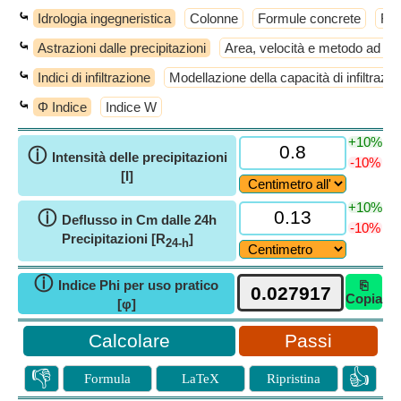
⤿
Idrologia ingegneristica
Colonne
Formule concrete
For
⤿
Astrazioni dalle precipitazioni
Area, velocità e metodo ad ult
⤿
Indici di infiltrazione
Modellazione della capacità di infiltrazio
⤿
Φ Indice
Indice W
+10%
ⓘ
Intensità delle precipitazioni
-10%
[I]
+10%
ⓘ
Deflusso in Cm dalle 24h
-10%
Precipitazioni [R
]
24-h
ⓘ
Indice Phi per uso pratico
⎘
Copia
[φ]
Passi
👎
👍
Formula
LaTeX
Ripristina