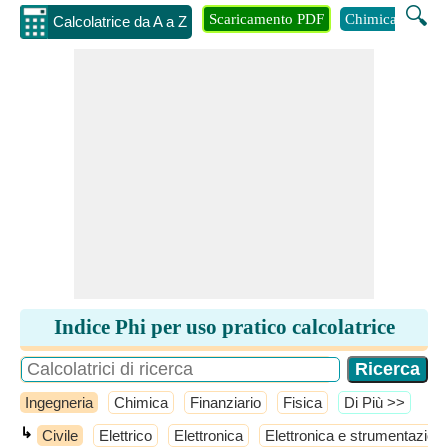
🔍
Scaricamento PDF
Chimica
Inge
Calcolatrice da A a Z
Indice Phi per uso pratico calcolatrice
Ingegneria
Chimica
Finanziario
Fisica
​Di Più >>
↳
Civile
Elettrico
Elettronica
Elettronica e strumentazion