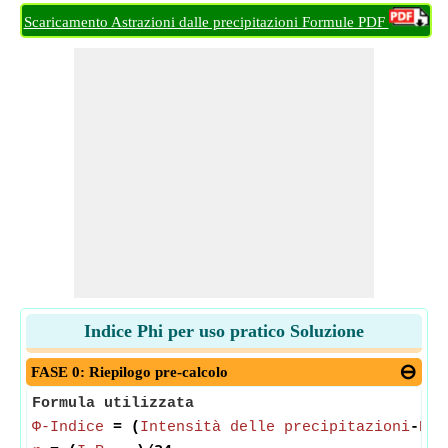
Scaricamento Astrazioni dalle precipitazioni Formule PDF
Indice Phi per uso pratico Soluzione
FASE 0: Riepilogo pre-calcolo
Formula utilizzata
Φ-Indice
= (
Intensità delle precipitazioni
-
Def