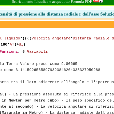
Scaricamento Idraulica e acquedotto Formula PDF
tensità di pressione alla distanza radiale r dall'asse Soluzi
l liquido
*((((
Velocità angolare
*
Distanza radiale d
/180*
AT
)+
d
)
v
Funzioni
,
6
Variabili
la Terra Valore preso come 9.80665
o come 3.14159265358979323846264338327950288
orto tra il lato adiacente all'angolo e l'ipotenus
al)
- La pressione assoluta si riferisce alla pres
 in Newton per metro cubo)
- Il peso specifico del
nte al secondo)
- La velocità angolare si riferisc
(Misurato in Metro)
- La distanza radiale dall'ass