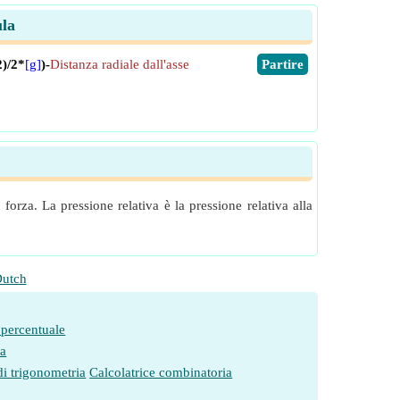
ula
2)/2*
[g]
)-
Distanza radiale dall'asse
​Partire
forza. La pressione relativa è la pressione relativa alla
utch
 percentuale
ia
di trigonometria
Calcolatrice combinatoria