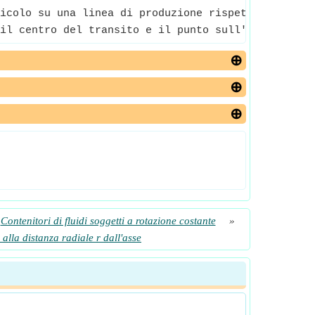
icolo su una linea di produzione rispetto al temp
il centro del transito e il punto sull'asta inters
Contenitori di fluidi soggetti a rotazione costante
»
 alla distanza radiale r dall'asse