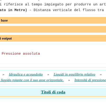
 riferisce al tempo impiegato per produrre un art
ato in Metro)
- Distanza verticale del flusso tra 
 base
i output
-
Pressione assoluta
»
Idraulica e acquedotto
»
Liquidi in equilibrio relativo
»
 liquido rotante con il suo asse orizzontale.
»
Intensità di pressione
Titoli di coda