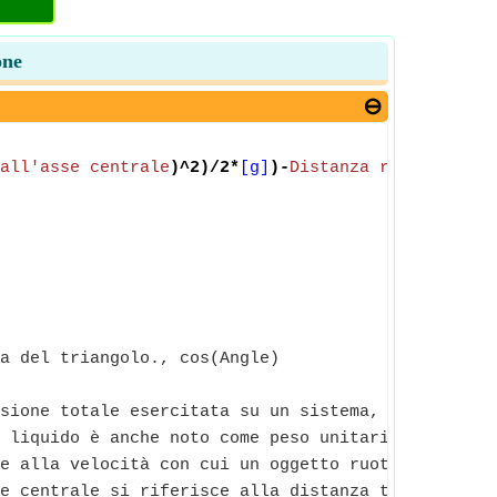
one
all'asse centrale
)^2)/2*
[g]
)-
Distanza radiale dal
a del triangolo., cos(Angle)
sione totale esercitata su un sistema, misurata ri
 liquido è anche noto come peso unitario, è il pes
e alla velocità con cui un oggetto ruota o ruota i
e centrale si riferisce alla distanza tra il punto