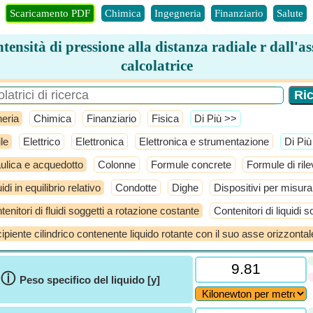
Scaricamento PDF
Chimica
Ingegneria
Finanziario
Salute
ntensità di pressione alla distanza radiale r dall'as
calcolatrice
eria
Chimica
Finanziario
Fisica
​Di Più >>
le
Elettrico
Elettronica
Elettronica e strumentazione
​Di Pi
aulica e acquedotto
Colonne
Formule concrete
Formule di ril
idi in equilibrio relativo
Condotte
Dighe
Dispositivi per misura
tenitori di fluidi soggetti a rotazione costante
Contenitori di liquidi
ipiente cilindrico contenente liquido rotante con il suo asse orizzontal
ⓘ
Peso specifico del liquido [y]