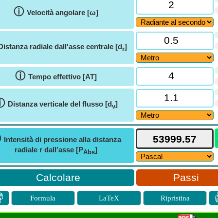
ⓘ
Velocità angolare [ω]
Distanza radiale dall'asse centrale [d
]
r
ⓘ
Tempo effettivo [AT]
ⓘ
Distanza verticale del flusso [d
]
v
ⓘ
Intensità di pressione alla distanza
radiale r dall'asse [P
]
Abs
Passi

Formula
LaTeX
Ripristina