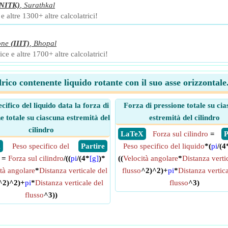
(NITK)
,
Surathkal
 altre 1300+ altre calcolatrici!
one
(IIIT)
,
Bhopal
ce e altre 1700+ altre calcolatrici!
drico contenente liquido rotante con il suo asse orizzontale.
cifico del liquido data la forza di
Forza di pressione totale su ci
e totale su ciascuna estremità del
estremità del cilindro
cilindro
​ LaTeX
Forza sul cilindro
=
​
X
Peso specifico del
​ Partire
Peso specifico del liquido
*(
pi
/(4
=
Forza sul cilindro
/((
pi
/(4*
[g]
)*
((
Velocità angolare
*
Distanza verti
tà angolare
*
Distanza verticale del
flusso
^2)^2)+
pi
*
Distanza vertica
^2)^2)+
pi
*
Distanza verticale del
flusso
^3)
flusso
^3))