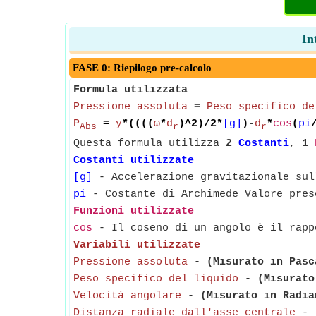
In
FASE 0: Riepilogo pre-calcolo
Formula utilizzata
Pressione assoluta
=
Peso specifico de
P
=
y
*((((
ω
*
d
)^2)/2*
[g]
)-
d
*
cos
(
pi
Abs
r
r
Questa formula utilizza
2
Costanti
,
1
Costanti utilizzate
[g]
- Accelerazione gravitazionale sul
pi
- Costante di Archimede Valore pres
Funzioni utilizzate
cos
- Il coseno di un angolo è il rapp
Variabili utilizzate
Pressione assoluta
-
(Misurato in Pasc
Peso specifico del liquido
-
(Misurato
Velocità angolare
-
(Misurato in Radia
Distanza radiale dall'asse centrale
-