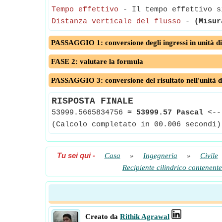
Tempo effettivo
- Il tempo effettivo si
Distanza verticale del flusso
-
(Misur
PASSAGGIO 1: conversione degli ingressi in unità di
FASE 2: valutare la formula
PASSAGGIO 3: conversione del risultato nell'unità d
RISPOSTA FINALE
53999.5665834756
≈
53999.57 Pascal
<-
(Calcolo completato in 00.006 secondi)
Tu sei qui
-
Casa
»
Ingegneria
»
Civile
Recipiente cilindrico contenente
Creato da
Rithik Agrawal