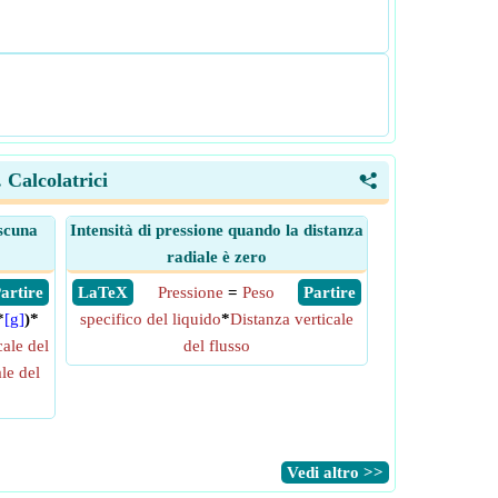
 Calcolatrici
<
ascuna
Intensità di pressione quando la distanza
radiale è zero
 Partire
​ LaTeX
Pressione
=
Peso
​ Partire
*
[g]
)*
specifico del liquido
*
Distanza verticale
cale del
del flusso
le del
​Vedi altro >>