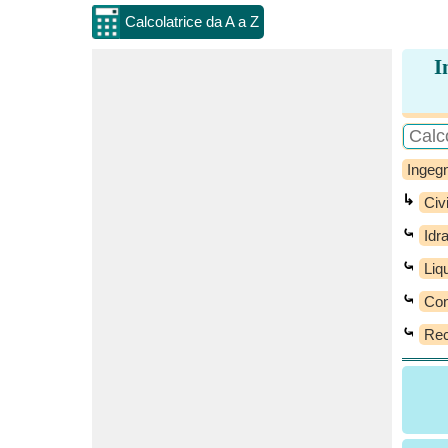
Calcolatrice da A a Z
I
Ingegn
↳
Civi
⤿
Idr
⤿
Liqu
⤿
Con
⤿
Rec