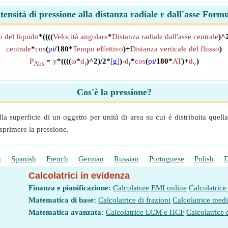
tensità di pressione alla distanza radiale r dall'asse Form
o del liquido
*((((
Velocità angolare
*
Distanza radiale dall'asse centrale
)^
centrale
*
cos
(
pi
/180*
Tempo effettivo
)+
Distanza verticale del flusso
)
P
=
y
*((((
ω
*
d
)^2)/2*
[g]
)-
d
*
cos
(
pi
/180*
AT
)+
d
)
Abs
r
r
v
Cos'è la pressione?
a superficie di un oggetto per unità di area su cui è distribuita quella 
sprimere la pressione.
h
Spanish
French
German
Russian
Portuguese
Polish
D
Calcolatrici in evidenza
Finanza e pianificazione:
Calcolatore EMI online
Calcolatrice
Matematica di base:
Calcolatrice di frazioni
Calcolatrice med
Matematica avanzata:
Calcolatrice LCM e HCF
Calcolatrice 