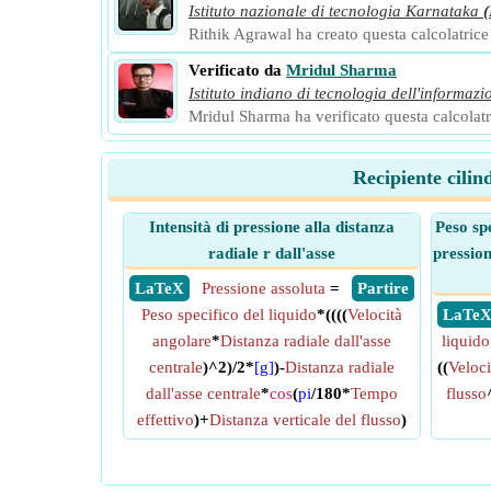
Istituto nazionale di tecnologia Karnataka
Rithik Agrawal ha creato questa calcolatrice e
Verificato da
Mridul Sharma
Istituto indiano di tecnologia dell'informazi
Mridul Sharma ha verificato questa calcolatri
Recipiente cilin
Intensità di pressione alla distanza
Peso spe
radiale r dall'asse
pression
​ LaTeX
Pressione assoluta
=
​ Partire
Peso specifico del liquido
*((((
Velocità
​ LaTe
angolare
*
Distanza radiale dall'asse
liquido
centrale
)^2)/2*
[g]
)-
Distanza radiale
((
Veloci
dall'asse centrale
*
cos
(
pi
/180*
Tempo
flusso
effettivo
)+
Distanza verticale del flusso
)