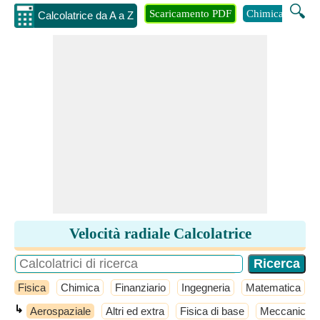
🔍
Scaricamento PDF
Chimica
Inge
Calcolatrice da A a Z
Velocità radiale Calcolatrice
Fisica
Chimica
Finanziario
Ingegneria
Matematica
↳
Aerospaziale
Altri ed extra
Fisica di base
Meccanico