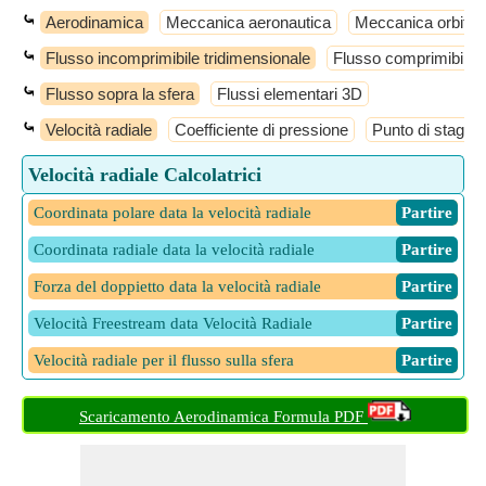
⤿
Aerodinamica
Meccanica aeronautica
Meccanica orbital
⤿
Flusso incomprimibile tridimensionale
Flusso comprimibile
⤿
Flusso sopra la sfera
Flussi elementari 3D
⤿
Velocità radiale
Coefficiente di pressione
Punto di stagna
Velocità radiale Calcolatrici
Coordinata polare data la velocità radiale
​ Partire
Coordinata radiale data la velocità radiale
​ Partire
Forza del doppietto data la velocità radiale
​ Partire
Velocità Freestream data Velocità Radiale
​ Partire
Velocità radiale per il flusso sulla sfera
​ Partire
Scaricamento Aerodinamica Formula PDF