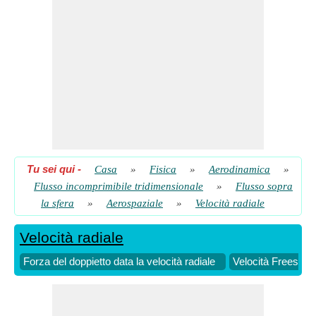
Tu sei qui
-
Casa
»
Fisica
»
Aerodinamica
»
Flusso incomprimibile tridimensionale
»
Flusso sopra
la sfera
»
Aerospaziale
»
Velocità radiale
Velocità radiale
Forza del doppietto data la velocità radiale
Velocità Freestre