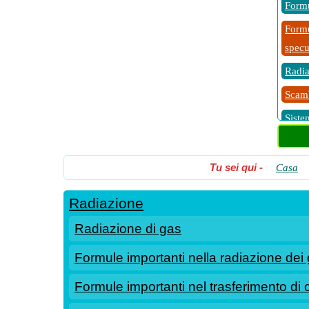
Formu
Formu
specul
Radia
Scamb
Siste
piani.
Trasf
Tu sei qui
-
Casa
Radiazione
Radiazione di gas
Formule importanti nella radiazione dei g
Formule importanti nel trasferimento di 