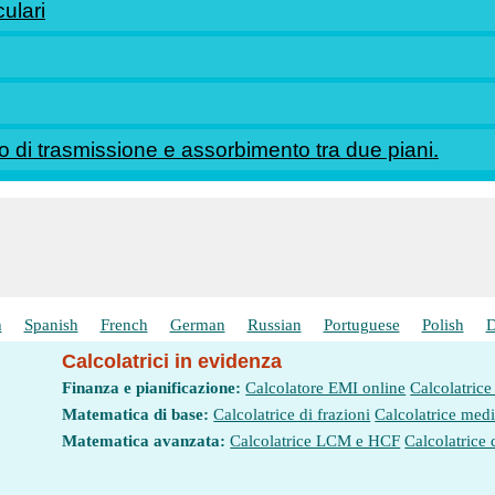
ulari
o di trasmissione e assorbimento tra due piani.
h
Spanish
French
German
Russian
Portuguese
Polish
D
Calcolatrici in evidenza
Finanza e pianificazione:
Calcolatore EMI online
Calcolatrice
Matematica di base:
Calcolatrice di frazioni
Calcolatrice med
Matematica avanzata:
Calcolatrice LCM e HCF
Calcolatrice 