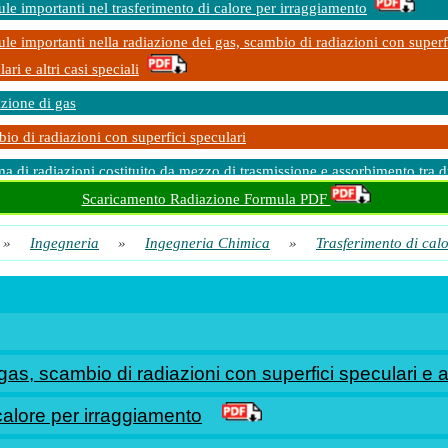
le importanti nel trasferimento di calore per irraggiamento
le importanti nella radiazione dei gas, scambio di radiazioni con superf
ari e altri casi speciali
zione di gas
io di radiazioni con superfici speculari
ma di radiazioni costituito da mezzo di trasmissione e assorbimento tra 
Scaricamento Radiazione Formula PDF
erimento di calore per radiazioni
»
Ingegneria
»
Ingegneria Chimica
»
Trasferimento di cal
as, scambio di radiazioni con superfici speculari e alt
calore per irraggiamento