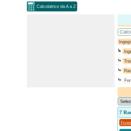
Calcolatrice da A a Z
Ingegn
↳
Ing
⤿
Tra
⤿
Rad
⤿
For
7 Ra
Formu