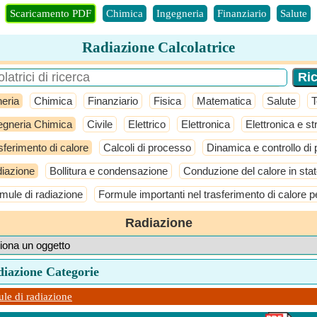
Scaricamento PDF
Chimica
Ingegneria
Finanziario
Salute
Radiazione Calcolatrice
eria
Chimica
Finanziario
Fisica
Matematica
Salute
T
egneria Chimica
Civile
Elettrico
Elettronica
Elettronica e s
sferimento di calore
Calcoli di processo
Dinamica e controllo di
iazione
Bollitura e condensazione
Conduzione del calore in stat
mule di radiazione
Formule importanti nel trasferimento di calore p
Radiazione
diazione Categorie
le di radiazione