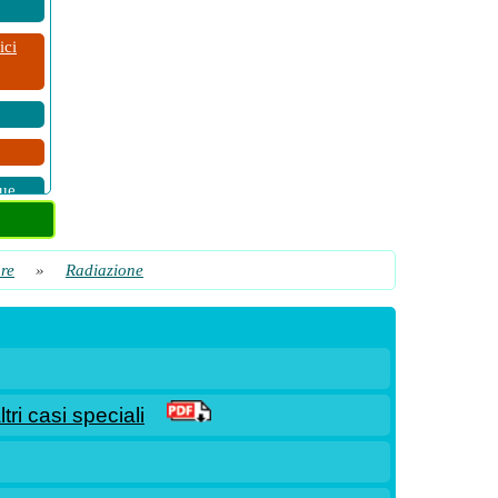
ici
due
ore
»
Radiazione
ri casi speciali