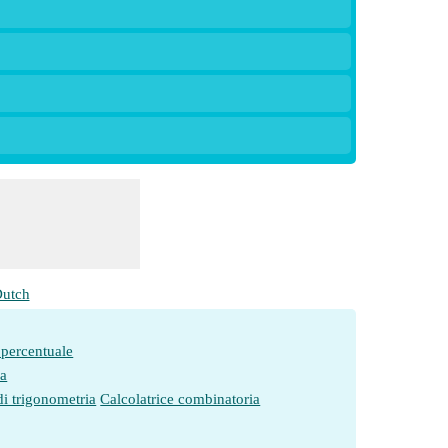
utch
 percentuale
ia
di trigonometria
Calcolatrice combinatoria