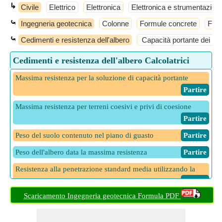
↳
Civile
Elettrico
Elettronica
Elettronica e strumentazion
⤿
Ingegneria geotecnica
Colonne
Formule concrete
Form
⤿
Cedimenti e resistenza dell'albero
Capacità portante dei suo
Cedimenti e resistenza dell'albero Calcolatrici
Massima resistenza per la soluzione di capacità portante
​ Partire
Massima resistenza per terreni coesivi e privi di coesione
​ Partire
Peso del suolo contenuto nel piano di guasto
​ Partire
Peso dell'albero data la massima resistenza
​ Partire
Resistenza alla penetrazione standard media utilizzando la
sollecitazione di resistenza dell'albero
​ Partire
Scaricamento Ingegneria geotecnica Formula PDF
Sollecitazione di resistenza dell'albero mediante procedura
empirica
​ Partire