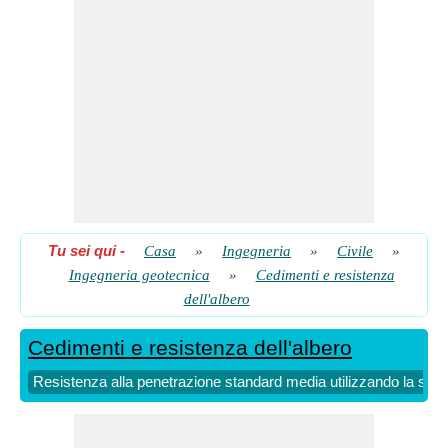
Stress di attrito cutaneo finale medio in tensione sul piano di
cedimento
​ Partire
Tu sei qui
-
Casa
»
Ingegneria
»
Civile
»
Ingegneria geotecnica
»
Cedimenti e resistenza
dell'albero
Cedimenti e resistenza dell'albero
Resistenza alla penetrazione standard media utilizzando la sollec