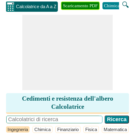
🔍
Scaricamento PDF
Chimica
Inge
Calcolatrice da A a Z
Cedimenti e resistenza dell'albero
Calcolatrice
Ingegneria
Chimica
Finanziario
Fisica
Matematica