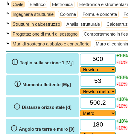
↳
Civile
Elettrico
Elettronica
Elettronica e strumentazion
⤿
Ingegneria strutturale
Colonne
Formule concrete
Formu
⤿
Strutture in calcestruzzo
Analisi strutturale
Calcestruzzo
⤿
Progettazione di muri di sostegno
Comportamento in flessi
⤿
Muri di sostegno a sbalzo e contrafforte
Muro di conteniment
+10%
ⓘ
-10%
Taglio sulla sezione 1 [V
]
1
+10%
ⓘ
-10%
Momento flettente [M
]
b
+10%
ⓘ
-10%
Distanza orizzontale [d]
+10%
ⓘ
-10%
Angolo tra terra e muro [θ]