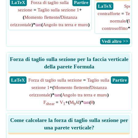
​ LaTeX
Forza di taglio sulla
​ Partire
​ LaTeX
Spesso
sezione
=
Taglio sulla sezione 1
+
contrafforte
=
Tensio
(
Momento flettente
/
Distanza
normale
/(
Unità
orizzontale
)*
tan
(
Angolo tra terra e muro
)
controsoffitto
*
Dis
​Vedi altro >>
Forza di taglio sulla sezione per la faccia verticale
della parete Formula
​LaTeX
Forza di taglio sulla sezione
=
Taglio sulla
​Partire
sezione 1
+(
Momento flettente
/
Distanza
orizzontale
)*
tan
(
Angolo tra terra e muro
)
F
=
V
+(
M
/
d
)*
tan
(
θ
)
shear
1
b
Come calcolare la forza di taglio sulla sezione per
una parete verticale?