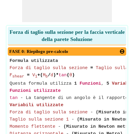
Forza di taglio sulla sezione per la faccia verticale
della parete Soluzione
FASE 0: Riepilogo pre-calcolo
Formula utilizzata
Forza di taglio sulla sezione
=
Taglio sulla s
F
=
V
+(
M
/
d
)*
tan
(
θ
)
shear
1
b
Questa formula utilizza
1
Funzioni
,
5
Variabil
Funzioni utilizzate
tan
- La tangente di un angolo è il rapporto t
Variabili utilizzate
Forza di taglio sulla sezione
-
(Misurato in N
Taglio sulla sezione 1
-
(Misurato in Newton)
-
Momento flettente
-
(Misurato in Newton metro)
Distanza orizzontale
-
(Misurato in Metro)
- Di