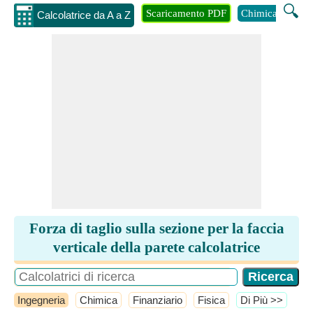
🔍
Scaricamento PDF
Chimica
Inge
Calcolatrice da A a Z
Forza di taglio sulla sezione per la faccia
verticale della parete calcolatrice
Ingegneria
Chimica
Finanziario
Fisica
​Di Più >>