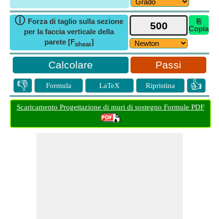
ⓘ
Forza di taglio sulla sezione
⎘
Copia
per la faccia verticale della
parete [F
]
shear
Passi
👎
👍
Formula
LaTeX
Ripristina
Scaricamento Progettazione di muri di sostegno Formule PDF