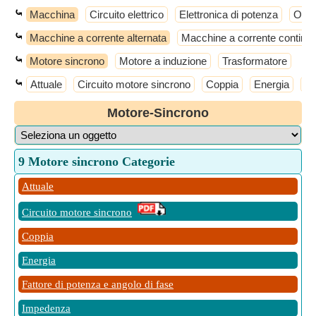
⤿
Macchina
Circuito elettrico
Elettronica di potenza
Opera
⤿
Macchine a corrente alternata
Macchine a corrente continu
⤿
Motore sincrono
Motore a induzione
Trasformatore
⤿
Attuale
Circuito motore sincrono
Coppia
Energia
Fa
Motore-Sincrono
9 Motore sincrono Categorie
Attuale
Circuito motore sincrono
Coppia
Energia
Fattore di potenza e angolo di fase
Impedenza