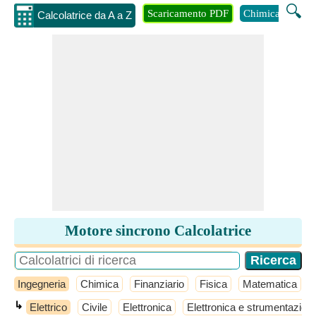
🔍
Scaricamento PDF
Chimica
Inge
Calcolatrice da A a Z
Motore sincrono Calcolatrice
Ingegneria
Chimica
Finanziario
Fisica
Matematica
↳
Elettrico
Civile
Elettronica
Elettronica e strumentazion