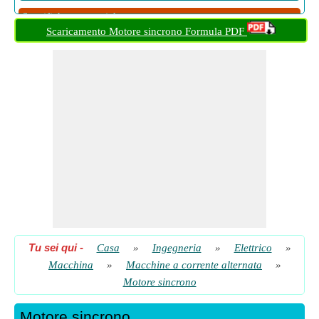
Specifiche meccaniche
Scaricamento Motore sincrono Formula PDF
Velocità
Voltaggio e EMF
Tu sei qui
-
Casa
»
Ingegneria
»
Elettrico
»
Macchina
»
Macchine a corrente alternata
»
Motore sincrono
Motore sincrono