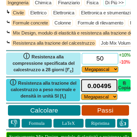
Ingegneria
Chimica
Finanziario
Fisica
​Di Più >>
↳
Civile
Elettrico
Elettronica
Elettronica e strumentazion
⤿
Formule concrete
Colonne
Formule di rilevamento
For
⤿
Mix Design, modulo di elasticità e resistenza alla trazione del
⤿
Resistenza alla trazione del calcestruzzo
Job Mix Volume di
+10%
ⓘ
Resistenza alla
-10%
compressione specificata del
calcestruzzo a 28 giorni [f'
]
c
ⓘ
Resistenza alla trazione del
⎘
Copia
calcestruzzo a peso normale e
densità in unità SI [f
]
r
Passi
👎
👍
Formula
LaTeX
Ripristina
Scaricamento Mix Design, modulo di elasticità e resistenza alla