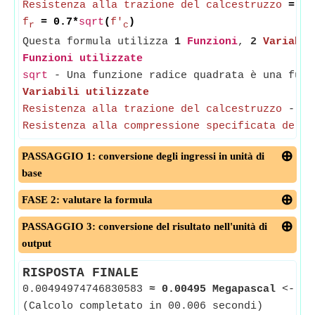
Resistenza alla trazione del calcestruzzo
= 0.
f
= 0.7*
sqrt
(
f'
)
r
c
Questa formula utilizza
1
Funzioni
,
2
Variabil
Funzioni utilizzate
sqrt
- Una funzione radice quadrata è una funz
Variabili utilizzate
Resistenza alla trazione del calcestruzzo
-
(M
Resistenza alla compressione specificata del c
PASSAGGIO 1: conversione degli ingressi in unità di
base
FASE 2: valutare la formula
PASSAGGIO 3: conversione del risultato nell'unità di
output
RISPOSTA FINALE
0.00494974746830583
≈
0.00495 Megapascal
<--
R
(Calcolo completato in 00.006 secondi)