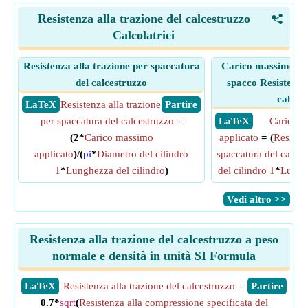
Resistenza alla trazione del calcestruzzo
<
Calcolatrici
Resistenza alla trazione per spaccatura
Carico massimo app
del calcestruzzo
spacco Resistenza 
calces
​ LaTeX
Resistenza alla trazione
​ Partire
per spaccatura del calcestruzzo
=
​ LaTeX
Carico 
(2*
Carico massimo
applicato
= (
Resisten
applicato
)/(
pi
*
Diametro del cilindro
spaccatura del calces
1
*
Lunghezza del cilindro
)
del cilindro 1
*
Lunghe
​Vedi altro >>
Resistenza alla trazione del calcestruzzo a peso
normale e densità in unità SI Formula
​LaTeX
Resistenza alla trazione del calcestruzzo
=
​Partire
0.7*
sqrt
(
Resistenza alla compressione specificata del