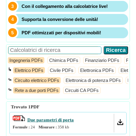
Con il collegamento alla calcolatrice live!
Supporta la conversione delle unità!
PDF ottimizzati per dispositivi mobili!
Ingegneria PDFs
Chimica PDFs
Finanziario PDFs
Fisi
↳
Elettrico PDFs
Civile PDFs
Elettronica PDFs
Elettro
⤿
Circuito elettrico PDFs
Elettronica di potenza PDFs
Mac
⤿
Rete a due porti PDFs
Circuiti CA PDFs
Trovato
1
PDF
Due parametri di porta
Formule :
24
Misurare :
358
kb